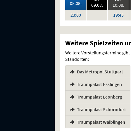
2026:
08.08.
2026:
202
09.08.
10.08.
keine
Uhr
Uh
23:00
19:45
Vorstellungen
Weitere Spielzeiten u
Weitere Vorstellungstermine gibt
Standorten:
Das Metropol Stuttgart
,
Traumpalast Esslingen
,
Traumpalast Leonberg
,
Traumpalast Schorndorf
,
Traumpalast Waiblingen