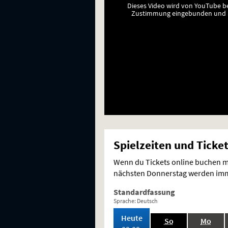
Dieses Video wird von YouTube b
Zustimmung eingebunden und a
Spielzeiten und Ticke
Wenn du Tickets online buchen mö
nächsten Donnerstag werden imme
Standardfassung
Sprache: Deutsch
,
Heute
.,
.,
So
Mo