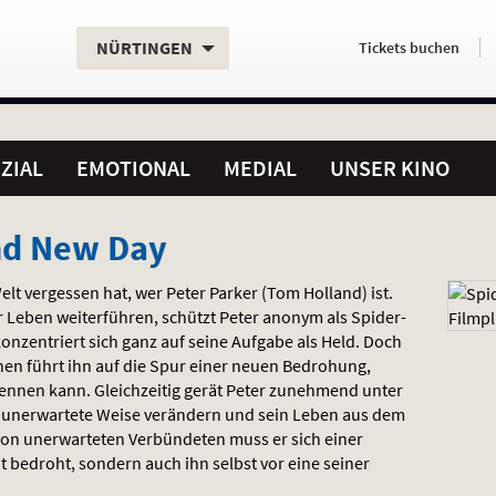
Aktueller
Servicefunktionen
Aktuelles
Hier
.
.
NÜRTINGEN
Tickets
buchen
Standort:
Weitere
Programm:
einfach
Standorte:
online
ZIAL
EMOTIONAL
MEDIAL
UNSER KINO
nd New Day
Welt vergessen hat, wer Peter Parker (Tom Holland) ist.
 Leben weiterführen, schützt Peter anonym als Spider-
nzentriert sich ganz auf seine Aufgabe als Held. Doch
en führt ihn auf die Spur einer neuen Bedrohung,
ennen kann. Gleichzeitig gerät Peter zunehmend unter
uf unerwartete Weise verändern und sein Leben aus dem
 von unerwarteten Verbündeten muss er sich einer
dt bedroht, sondern auch ihn selbst vor eine seiner