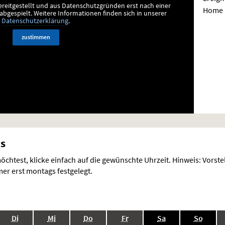
ereitgestellt und aus Datenschutzgründen erst nach einer
Home au
bgespielt.
Weitere Informationen finden sich in unserer
Datenschutzerklärung
.
zustimmen
ts
chtest, klicke einfach auf die gewünschte Uhrzeit. Hinweis: Vorst
r erst montags festgelegt.
.,
.,
.,
.,
.,
.,
Di
Mi
Do
Fr
Sa
So