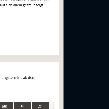
f sich allein gestellt zeigt.
ellungstermine ab dem
.,
.,
.,
.,
.,
Mo
Di
Mi
Do
Fr