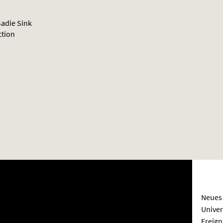
adie Sink
ction
Neues 
Univer
Ereign