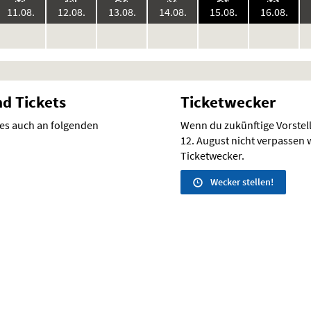
6:
2026:
2026:
2026:
2026:
2026:
2026
11.08.
12.08.
13.08.
14.08.
15.08.
16.08.
keine
keine
keine
keine
keine
keine
ke
r
Vorstellungen
Vorstellungen
Vorstellungen
Vorstellungen
Vorstellungen
Vorstellunge
Vo
nd Tickets
Ticketwecker
 es auch an folgenden
Wenn du zukünftige Vorste
12. August nicht verpassen wi
Ticketwecker.
Wecker stellen!