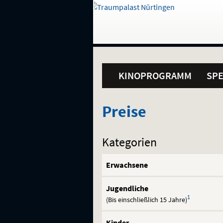
Gehe
zur
Startseite:
Standortauswahl
Navigation
Hinweis
Springe
zum
,
zum
.
und
direkt
Inhalt
Menü
Hauptmenü
Service
KINOPROGRAMM
SPE
Preise
Preise
Kategorien
Erwachsene
Jugendliche
1
(Bis einschließlich 15 Jahre)
Kinder