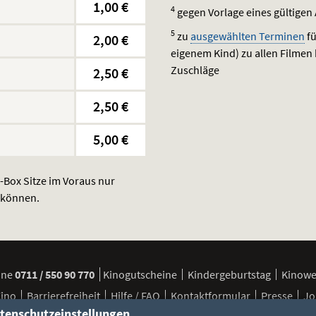
1,00 €
4
gegen Vorlage eines gültigen
5
zu
ausgewählten Terminen
fü
2,00 €
eigenem Kind) zu allen Filmen
Zuschläge
2,50 €
2,50 €
5,00 €
D-Box Sitze im Voraus nur
n können.
ine
0711 / 550 90 770
Kinogutscheine
Kindergeburtstag
Kinow
Kino
Barrierefreiheit
Hilfe / FAQ
Kontaktformular
Presse
Jo
tenschutzeinstellungen