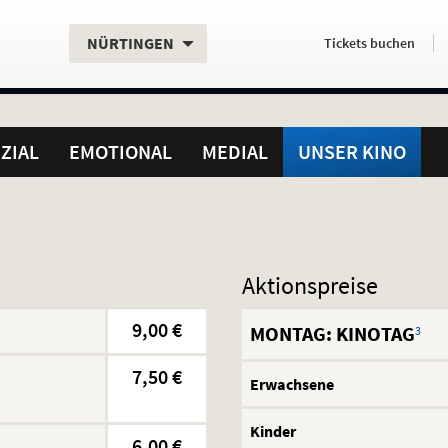
Aktueller
Servicefunktionen
Aktuelles
Hier
.
.
NÜRTINGEN
Tickets
buchen
Standort:
Weitere
Programm:
einfach
Standorte:
online
ZIAL
EMOTIONAL
MEDIAL
UNSER KINO
Aktionspreise
9,00 €
MONTAG: KINOTAG
3
7,50 €
Erwachsene
Kinder
6,00 €