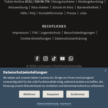
anrufen
Ticket-
Hotline
0711 / 550 90 770
Kinogutscheine
Kindergeburtstag
Kinowerbung
Kino mieten
Schule im Kino
Barrierefreiheit
Hilfe / FAQ
Kontaktformular
Presse
Jobs
RECHTLICHES
Impressum
FSK / Jugendschutz
Besuchsbedingungen
Cookie-Einstellungen
Datenschutzerklärung
Unsere
Unsere
Unsere
Unser
Unser
Social
Seite
Seite
Seite
Kanal
Kanal
Media
bei
bei
bei
bei
bei
©
2026 Lochmann Filmtheaterbetriebe
Facebook
Instagram
TikTok
YouTube
WhatsApp
Links
×
Datenschutzeinstellungen
Wir setzen auf unseren Seiten Cookies ein. Einige von ihnen sind zwingend
notwendig oder für die volle Funktionalität nötig, während andere uns helfen, die
Nutzung unserer Dienste besser zu verstehen und dementsprechend zu verbessern.
Ablehnen
Anpassen
Zustimmen
Datenschutzerklärung
-
Impressum