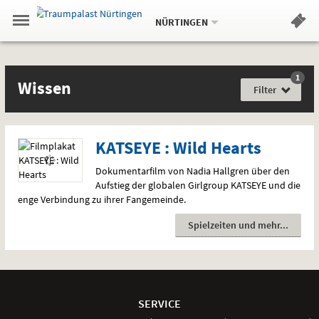
Aktueller
Gehe
Standort:
Weitere
.
zur
NÜRTINGEN
Standorte:
Menü
Startseite:
Navigation
Hinweis
Springe
zum
,
zum
.
Standortauswahl
umschalten
und
direkt
Inhalt
Menü
Filme
Wissen
Service
1
Film
Wissen
für
Filter
jede
Gefühlslage
KATSEYE : Wild Hearts
Dokumentarfilm von Nadia Hallgren über den
Aufstieg der globalen Girlgroup
KATSEYE
und die
enge Verbindung zu ihrer Fangemeinde.
Spielzeiten und mehr
Weitere
Navigationsmöglichkeiten
SERVICE