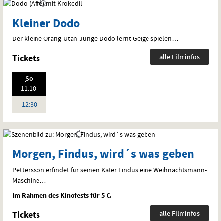
Kleiner Dodo
Der kleine Orang-Utan-Junge Dodo lernt Geige spielen…
Tickets
alle Filminfos
.,
So
Standardfassung
2026:
11.10.
Sprache:
Deutsch
Uhr
12:30
Morgen, Findus, wird´s was geben
Pettersson erfindet für seinen Kater Findus eine Weihnachtsmann-
Maschine…
Im Rahmen des Kinofests für 5 €.
Tickets
alle Filminfos