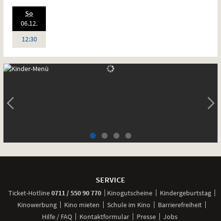
.,
So
Standardfassung
2026:
06.12.
Sprache:
Deutsch
Uhr
12:30
SLI
1.
KIN
Weitere
Navigationsmöglichkeiten
SERVICE
anrufen
Ticket-
Hotline
0711 / 550 90 770
Kinogutscheine
Kindergeburtstag
Kinowerbung
Kino mieten
Schule im Kino
Barrierefreiheit
Hilfe / FAQ
Kontaktformular
Presse
Jobs