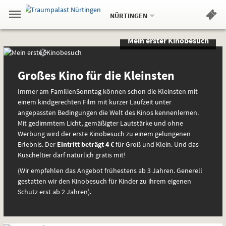
Aktueller
Gehe
Standort:
Weitere
.
zur
NÜRTINGEN
Standorte:
Menü
Startseite:
Navigation
Hinweis
Springe
zum
,
zum
.
Standortauswahl
umschalten
Mein erster Kinobesuch
und
direkt
Inhalt
Menü
Sondervorstellungen
Spezial
Service
und
spezielle
Großes Kino für die Kleinsten
Interessen
Immer am FamilienSonntag können schon die Kleinsten mit
einem kindgerechten Film mit kurzer Laufzeit unter
angepassten Bedingungen die Welt des Kinos kennenlernen.
Mit gedimmtem Licht, gemäßigter Lautstärke und ohne
Werbung wird der erste Kinobesuch zu einem gelungenen
Erlebnis. Der
Eintritt beträgt 4 €
für Groß und Klein. Und das
Kuscheltier darf natürlich gratis mit!
(Wir empfehlen das Angebot frühestens ab 3 Jahren. Generell
gestatten wir den Kinobesuch für Kinder zu ihrem eigenen
Schutz erst ab 2 Jahren).