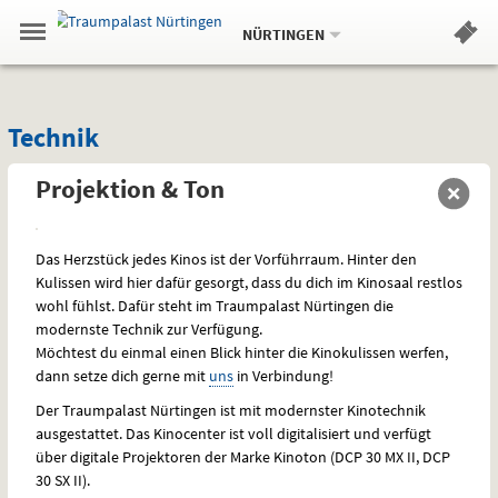
Aktueller
Gehe
Standort:
Weitere
.
zur
NÜRTINGEN
Standorte:
Menü
Startseite:
Navigation
Hinweis
Springe
zum
,
zum
.
Standortauswahl
umschalten
und
direkt
Inhalt
Menü
Technik
Service
Technik
Projektion & Ton
Das Herzstück jedes Kinos ist der Vorführraum. Hinter den
Kulissen wird hier dafür gesorgt, dass du dich im Kinosaal restlos
wohl fühlst. Dafür steht im Traumpalast Nürtingen die
modernste Technik zur Verfügung.
Möchtest du einmal einen Blick hinter die Kinokulissen werfen,
dann setze dich gerne mit
uns
in Verbindung!
Der Traumpalast Nürtingen ist mit modernster Kinotechnik
ausgestattet. Das Kinocenter ist voll digitalisiert und verfügt
über digitale Projektoren der Marke Kinoton (
DCP
30 MX II,
DCP
30 SX II).