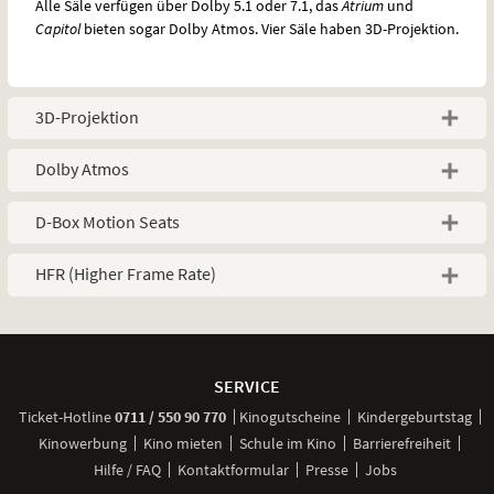
Alle Säle verfügen über Dolby 5.1 oder 7.1, das
Atrium
und
Capitol
bieten sogar Dolby Atmos. Vier Säle haben 3D-Projektion.
3D-Projektion
Dolby Atmos
D-Box Motion Seats
HFR (Higher Frame Rate)
Weitere
Navigationsmöglichkeiten
SERVICE
anrufen
Ticket-
Hotline
0711 / 550 90 770
Kinogutscheine
Kindergeburtstag
Kinowerbung
Kino mieten
Schule im Kino
Barrierefreiheit
Hilfe / FAQ
Kontaktformular
Presse
Jobs