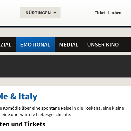
Aktueller
Servicefunktionen
Aktuelles
Hier
.
.
NÜRTINGEN
Tickets
buchen
Standort:
Weitere
Programm:
einfach
Standorte:
online
ZIAL
EMOTIONAL
MEDIAL
UNSER KINO
Me & Italy
 Komödie über eine spontane Reise in die Toskana, eine kleine
 eine unerwartete Liebesgeschichte.
iten und Tickets