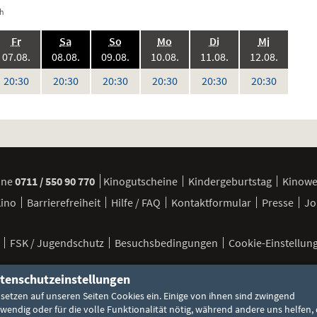
ch
.,
.,
.,
.,
.,
.,
Fr
Sa
So
Mo
Di
Mi
6:
2026:
2026:
2026:
2026:
2026:
2026:
07.08.
08.08.
09.08.
10.08.
11.08.
12.08.
Uhr
Uhr
Uhr
Uhr
Uhr
Uhr
20:30
20:30
20:30
20:30
20:30
20:30
en
ine
0711 / 550 90 770
Kinogutscheine
Kindergeburtstag
Kinow
Kino
Barrierefreiheit
Hilfe / FAQ
Kontaktformular
Presse
Jo
FSK / Jugendschutz
Besuchsbedingungen
Cookie-Einstellun
tenschutzeinstellungen
 setzen auf unseren Seiten Cookies ein. Einige von ihnen sind zwingend
©
wendig oder für die volle Funktionalität nötig, während andere uns helfen, 