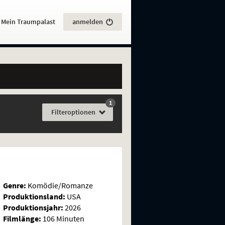
:
Mein Traumpalast
anmelden
1
Film
Filter
optionen
Genre:
Komödie/Romanze
Produktionsland:
USA
Produktionsjahr:
2026
Filmlänge:
106 Minuten