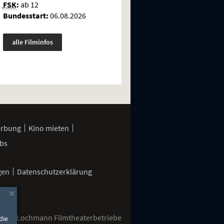
FSK
:
ab 12
Bundesstart:
06.08.2026
alle Filminfos
erbung
Kino mieten
bs
gen
Datenschutzerklärung
×
2026 Lochmann Filmtheaterbetriebe
die