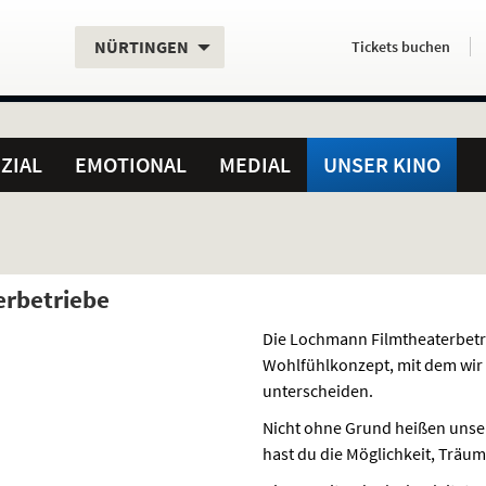
Aktueller
Servicefunktionen
Aktuelles
Hier
.
.
NÜRTINGEN
Tickets
buchen
Standort:
Weitere
Programm:
einfach
Standorte:
online
ZIAL
EMOTIONAL
MEDIAL
UNSER KINO
rbetriebe
Die Lochmann Filmtheaterbetri
Wohlfühlkonzept, mit dem wir
unterscheiden.
Nicht ohne Grund heißen unse
hast du die Möglichkeit, Träum