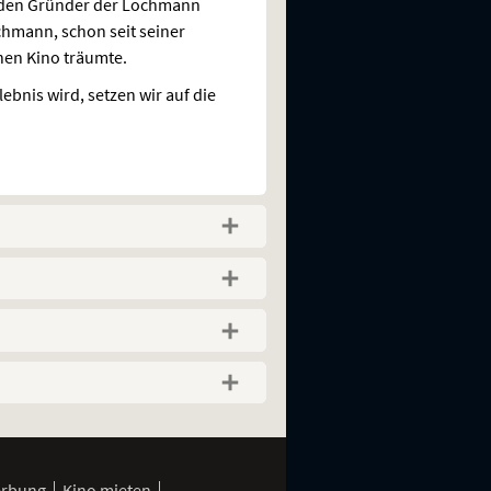
e den Gründer der Lochmann
chmann, schon seit seiner
nen Kino träumte.
bnis wird, setzen wir auf die
erbung
Kino mieten