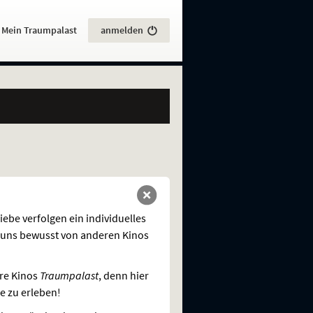
:
Mein Traumpalast
anmelden
ebe verfolgen ein individuelles
 uns bewusst von anderen Kinos
re Kinos
Traumpalast
, denn hier
e zu erleben!