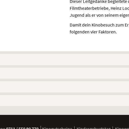
Dieser Leitgedanke begleitet
Filmtheaterbetriebe, Heinz Lo
Jugend als er von seinem eige
Damit dein Kinobesuch zum Erle
folgenden vier Faktoren.
ine
0711 / 550 90 770
Kinogutscheine
Kindergeburtstag
Kinow