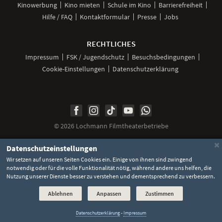
Kinowerbung
Kino mieten
Schule im Kino
Barrierefreiheit
Hilfe / FAQ
Kontaktformular
Presse
Jobs
RECHTLICHES
Impressum
FSK / Jugendschutz
Besuchsbedingungen
Cookie-Einstellungen
Datenschutzerklärung
Unsere
Unsere
Unsere
Unser
Unser
Social
Seite
Seite
Seite
Kanal
Kanal
Media
bei
bei
bei
bei
bei
©
2026 Lochmann Filmtheaterbetriebe
Facebook
Instagram
TikTok
YouTube
WhatsApp
Links
×
Datenschutzeinstellungen
Wir setzen auf unseren Seiten Cookies ein. Einige von ihnen sind zwingend
notwendig oder für die volle Funktionalität nötig, während andere uns helfen, die
Nutzung unserer Dienste besser zu verstehen und dementsprechend zu verbessern.
Ablehnen
Anpassen
Zustimmen
Datenschutzerklärung
-
Impressum