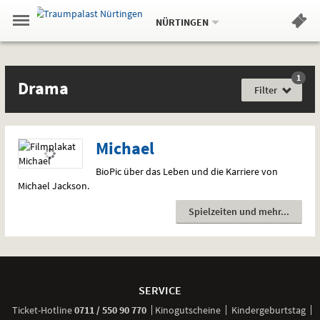
Aktueller
Gehe
Standort:
Weitere
.
zur
NÜRTINGEN
Standorte:
Menü
Startseite:
Navigation
Hinweis
Springe
zum
,
zum
.
Standortauswahl
umschalten
und
direkt
Inhalt
Menü
Filme
Drama
Service
1
Film
Drama
für
Filter
jede
Gefühlslage
Michael
BioPic über das Leben und die Karriere von
Michael Jackson.
Spielzeiten und mehr
Weitere
Navigationsmöglichkeiten
SERVICE
anrufen
Ticket-
Hotline
0711 / 550 90 770
Kinogutscheine
Kindergeburtstag