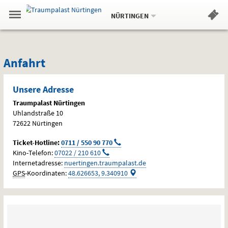
Aktueller
Gehe
Standort:
Weitere
.
zur
NÜRTINGEN
Standorte:
Menü
Startseite:
Navigation
Hinweis
Springe
zum
,
zum
.
Standortauswahl
umschalten
und
direkt
Inhalt
Menü
Anfahrt
Service
Anfahrt
Unsere Adresse
Traumpalast Nürtingen
Uhlandstraße 10
72622
Nürtingen
anrufen
Ticket-
Hotline
:
0711 / 550 90 770
anrufen
Kino-Telefon:
07022 / 210 610
Internetadresse:
nuertingen.traumpalast.de
GPS
-Koordinaten:
48.626653
,
9.340910
VVS-
Fahrplanauskunft