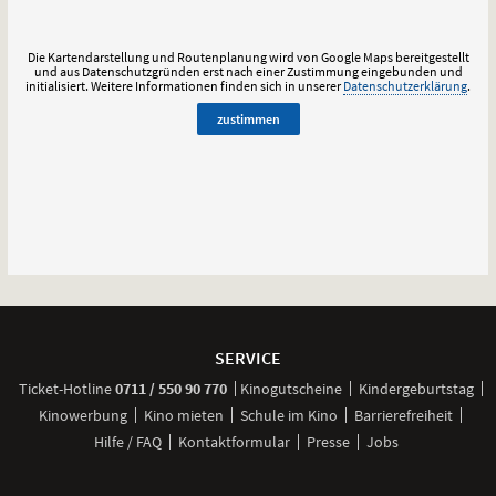
Die Kartendarstellung und Routenplanung wird von Google Maps bereitgestellt
und aus Datenschutzgründen erst nach einer Zustimmung eingebunden und
initialisiert.
Weitere Informationen finden sich in unserer
Datenschutzerklärung
.
zustimmen
Weitere
Navigationsmöglichkeiten
SERVICE
anrufen
Ticket-
Hotline
0711 / 550 90 770
Kinogutscheine
Kindergeburtstag
Kinowerbung
Kino mieten
Schule im Kino
Barrierefreiheit
Hilfe / FAQ
Kontaktformular
Presse
Jobs