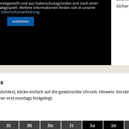
ereitgestellt und aus Datenschutzgründen erst nach einer
Sicher
bgespielt.
Weitere Informationen finden sich in unserer
Datenschutzerklärung
.
zustimmen
ts
chtest, klicke einfach auf die gewünschte Uhrzeit. Hinweis: Vorst
r erst montags festgelegt.
.,
.,
.,
.,
.,
.,
Di
Mi
Do
Fr
Sa
So