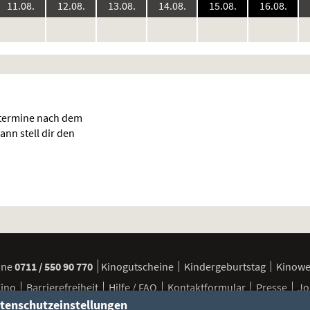
6:
2026:
2026:
2026:
2026:
2026:
2026
11.08.
12.08.
13.08.
14.08.
15.08.
16.08.
keine
keine
keine
keine
keine
keine
ke
en
Vorstellungen
Vorstellungen
Vorstellungen
Vorstellungen
Vorstellungen
Vorstellunge
Vo
stermine nach dem
ann stell dir den
ine
0711 / 550 90 770
Kinogutscheine
Kindergeburtstag
Kinow
Kino
Barrierefreiheit
Hilfe / FAQ
Kontaktformular
Presse
Jo
tenschutzeinstellungen