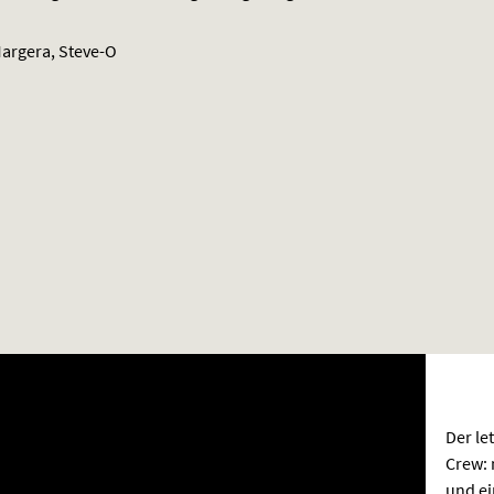
argera, Steve-O
Der le
Crew: 
und ei