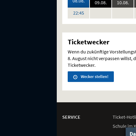
2026:
08.08.
2026:
202
09.08.
10.08.
keine
keine
Uhr
22:45
Vorstellungen
Vorstellung
Ticketwecker
Wenn du zukünftige Vorstellung
8. August nicht verpassen willst, d
Ticketwecker.
Wecker stellen!
Weitere
Navigationsmöglichkeiten
SERVICE
Ticket-
Hotl
Schule im 
Da