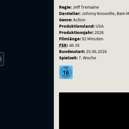
Regie:
Jeff Tremaine
Darsteller:
Johnny Knoxville, Bam M
Genre:
Action
Produktionsland:
USA
Produktionsjahr:
2026
Filmlänge:
92 Minuten
FSK
:
ab 16
Bundesstart:
25.06.2026
Spielzeit:
7. Woche