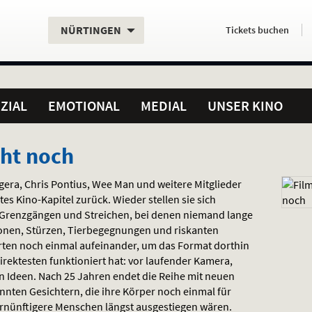
Aktueller
Servicefunktionen
Aktuelles
Hier
.
.
NÜRTINGEN
Tickets
buchen
Standort:
Weitere
Programm:
einfach
Standorte:
online
ZIAL
EMOTIONAL
MEDIAL
UNSER KINO
eht noch
era, Chris Pontius, Wee Man und weitere Mitglieder
tes Kino-Kapitel zurück. Wieder stellen sie sich
Grenzgängen und Streichen, bei denen niemand lange
ionen, Stürzen, Tierbegegnungen und riskanten
rten noch einmal aufeinander, um das Format dorthin
rektesten funktioniert hat: vor laufender Kamera,
n Ideen. Nach 25 Jahren endet die Reihe mit neuen
nten Gesichtern, die ihre Körper noch einmal für
ernünftigere Menschen längst ausgestiegen wären.