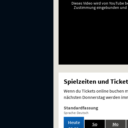
Dieses Video wird von YouTube b
Zustimmung eingebunden und a
Spielzeiten und Ticke
Wenn du Tickets online buchen mö
nächsten Donnerstag werden imme
Standardfassung
Sprache: Deutsch
,
Heute
.,
.,
So
Mo