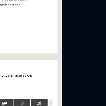
heitsabstand.
ellungstermine ab dem
.,
.,
.,
.,
.,
Mo
Di
Mi
Do
Fr