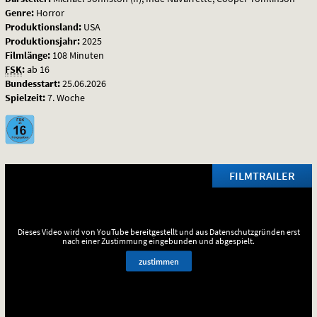
Genre:
Horror
Produktionsland:
USA
Produktionsjahr:
2025
Filmlänge:
108 Minuten
FSK
:
ab 16
Bundesstart:
25.06.2026
Spielzeit:
7. Woche
FILMTRAILER
Dieses Video wird von YouTube bereitgestellt und aus Datenschutzgründen erst
nach einer Zustimmung eingebunden und abgespielt.
zustimmen