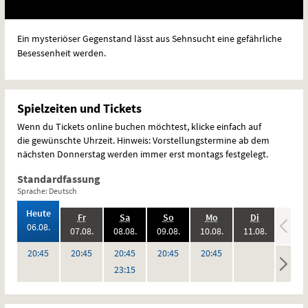
Ein mysteriöser Gegenstand lässt aus Sehnsucht eine gefährliche
Besessenheit werden.
Spielzeiten und Tickets
Wenn du Tickets online buchen möchtest, klicke einfach auf
die gewünschte Uhrzeit. Hinweis: Vorstellungstermine ab dem
nächsten Donnerstag werden immer erst montags festgelegt.
Standardfassung
Sprache: Deutsch
,
Heute
.,
.,
.,
.,
.,
.,
Fr
Sa
So
Mo
Di
Mi
2026:
06.08.
2026:
2026:
2026:
2026:
2026:
07.08.
08.08.
09.08.
10.08.
11.08.
12.08
,
keine
keine
Uhr
Uhr
Uhr
Uhr
Uhr
20:45
20:45
20:45
20:45
20:45
Vorstellungen
Vorstel
Uhr
23:15