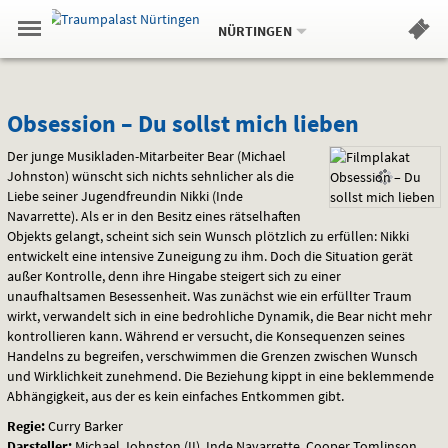
Aktueller
Gehe
Standort:
Weitere
.
zur
NÜRTINGEN
Standorte:
Menü
Startseite:
Navigation
Hinweis
Springe
zum
,
zum
.
Standortauswahl
umschalten
und
direkt
Inhalt
Menü
Obsession
Service
Obsession – Du sollst mich lieben
–
Der junge Musikladen-Mitarbeiter Bear (Michael
Johnston) wünscht sich nichts sehnlicher als die
Du
Liebe seiner Jugendfreundin Nikki (Inde
Navarrette). Als er in den Besitz eines rätselhaften
sollst
Objekts gelangt, scheint sich sein Wunsch plötzlich zu erfüllen: Nikki
entwickelt eine intensive Zuneigung zu ihm. Doch die Situation gerät
mich
außer Kontrolle, denn ihre Hingabe steigert sich zu einer
unaufhaltsamen Besessenheit. Was zunächst wie ein erfüllter Traum
lieben
wirkt, verwandelt sich in eine bedrohliche Dynamik, die Bear nicht mehr
kontrollieren kann. Während er versucht, die Konsequenzen seines
Handelns zu begreifen, verschwimmen die Grenzen zwischen Wunsch
und Wirklichkeit zunehmend. Die Beziehung kippt in eine beklemmende
Abhängigkeit, aus der es kein einfaches Entkommen gibt.
Regie:
Curry Barker
Darsteller:
Michael Johnston (II), Inde Navarrette, Cooper Tomlinson