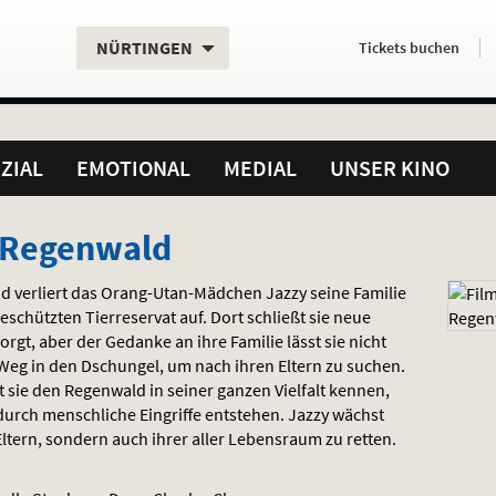
Aktueller
Servicefunktionen
Aktuelles
Hier
.
.
NÜRTINGEN
Tickets
buchen
Standort:
Weitere
Programm:
einfach
Standorte:
online
ZIAL
EMOTIONAL
MEDIAL
UNSER KINO
m Regenwald
d verliert das Orang-Utan-Mädchen Jazzy seine Familie
schützten Tierreservat auf. Dort schließt sie neue
rgt, aber der Gedanke an ihre Familie lässt sie nicht
n Weg in den Dschungel, um nach ihren Eltern zu suchen.
t sie den Regenwald in seiner ganzen Vielfalt kennen,
 durch menschliche Eingriffe entstehen. Jazzy wächst
Eltern, sondern auch ihrer aller Lebensraum zu retten.