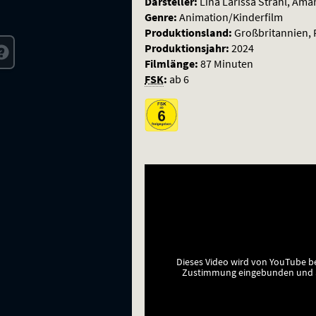
Darsteller:
Lina Larissa Strahl, Am
Genre:
Animation/Kinderfilm
Produktionsland:
Großbritannien, 
Produktionsjahr:
2024
Filmlänge:
87 Minuten
FSK
:
ab 6
Dieses Video wird von YouTube b
Zustimmung eingebunden und a