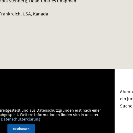
andla Stenberg, Dean-Charles Chapman
Frankreich, USA, Kanada
Abente
ein ju
Suche 
ereitgestellt und aus Datenschutzgründen erst nach einer
bgespielt.
Weitere Informationen finden sich in unserer
Datenschutzerklärung
.
zustimmen