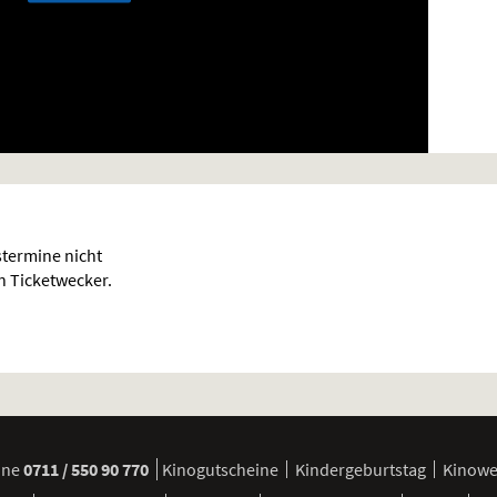
termine nicht
en Ticketwecker.
ine
0711 / 550 90 770
Kinogutscheine
Kindergeburtstag
Kinow