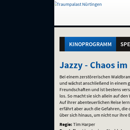
Gehe
zur
Startseite:
Standortauswahl
Navigation
Hinweis
Springe
zum
,
zum
.
und
direkt
Inhalt
Menü
Hauptmenü
Service
KINOPROGRAMM
SPE
Jazzy
Jazzy - Chaos i
-
Bei einem zerstörerischen Waldbran
Chaos
und wächst anschließend in einem ge
Freundschaften und ist bestens verso
im
los. So macht sie sich allein auf de
Auf ihrer abenteuerlichen Reise lern
Regenwald
erfährt aber auch die Gefahren, die
über sich hinaus, um nicht nur ihre 
Regie:
Tim Harper