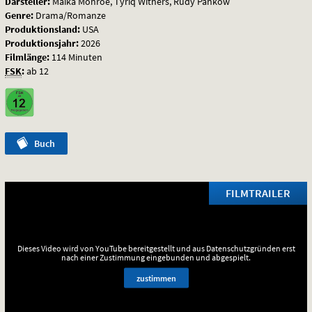
Darsteller:
Maika Monroe, Tyriq Withers, Rudy Pankow
Him
Genre:
Drama/Romanze
Produktionsland:
USA
Produktionsjahr:
2026
Filmlänge:
114 Minuten
FSK
:
ab 12
Buch
FILMTRAILER
Dieses Video wird von YouTube bereitgestellt und aus Datenschutzgründen erst
nach einer Zustimmung eingebunden und abgespielt.
zustimmen