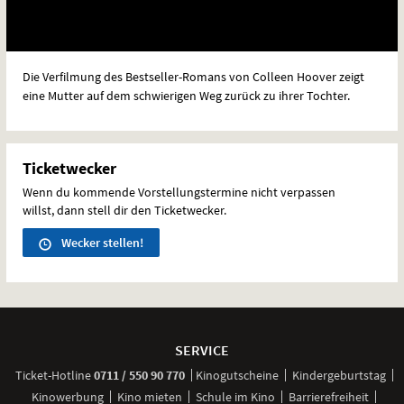
Die Verfilmung des Bestseller-Romans von Colleen Hoover zeigt
eine Mutter auf dem schwierigen Weg zurück zu ihrer Tochter.
Ticketwecker
Wenn du kommende Vorstellungstermine nicht verpassen
willst, dann stell dir den Ticketwecker.
Wecker stellen!
Weitere
Navigationsmöglichkeiten
SERVICE
anrufen
Ticket-
Hotline
0711 / 550 90 770
Kinogutscheine
Kindergeburtstag
Kinowerbung
Kino mieten
Schule im Kino
Barrierefreiheit