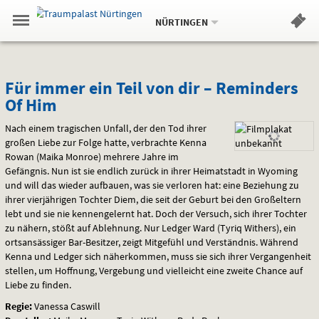
Aktueller
Gehe
Standort:
Weitere
.
zur
NÜRTINGEN
Standorte:
Menü
Startseite:
Navigation
Hinweis
Springe
zum
,
zum
.
Standortauswahl
umschalten
und
direkt
Inhalt
Menü
Für
Service
Für immer ein Teil von dir – Reminders
Of Him
immer
Nach einem tragischen Unfall, der den Tod ihrer
ein
großen Liebe zur Folge hatte, verbrachte Kenna
Rowan (Maika Monroe) mehrere Jahre im
Teil
Gefängnis. Nun ist sie endlich zurück in ihrer Heimatstadt in Wyoming
von
und will das wieder aufbauen, was sie verloren hat: eine Beziehung zu
ihrer vierjährigen Tochter Diem, die seit der Geburt bei den Großeltern
dir
lebt und sie nie kennengelernt hat. Doch der Versuch, sich ihrer Tochter
zu nähern, stößt auf Ablehnung. Nur Ledger Ward (Tyriq Withers), ein
–
ortsansässiger Bar-Besitzer, zeigt Mitgefühl und Verständnis. Während
Kenna und Ledger sich näherkommen, muss sie sich ihrer Vergangenheit
Reminders
stellen, um Hoffnung, Vergebung und vielleicht eine zweite Chance auf
Liebe zu finden.
Of
Regie:
Vanessa Caswill