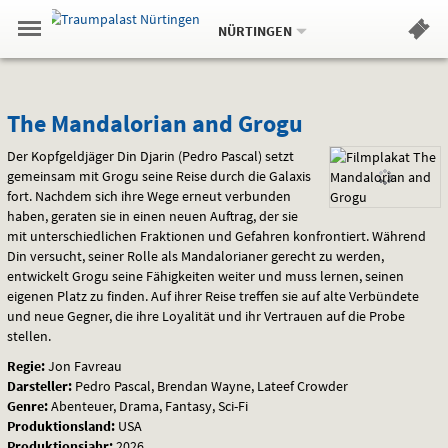
Aktueller
Gehe
Standort:
Weitere
.
zur
NÜRTINGEN
Standorte:
Menü
Startseite:
Navigation
Hinweis
Springe
zum
,
zum
.
Standortauswahl
umschalten
und
direkt
Inhalt
Menü
The
Service
The Mandalorian and Grogu
Mandalorian
Der Kopfgeldjäger Din Djarin (Pedro Pascal) setzt
gemeinsam mit Grogu seine Reise durch die Galaxis
and
fort. Nachdem sich ihre Wege erneut verbunden
haben, geraten sie in einen neuen Auftrag, der sie
Grogu
mit unterschiedlichen Fraktionen und Gefahren konfrontiert. Während
Din versucht, seiner Rolle als Mandalorianer gerecht zu werden,
entwickelt Grogu seine Fähigkeiten weiter und muss lernen, seinen
eigenen Platz zu finden. Auf ihrer Reise treffen sie auf alte Verbündete
und neue Gegner, die ihre Loyalität und ihr Vertrauen auf die Probe
stellen.
Regie:
Jon Favreau
Darsteller:
Pedro Pascal, Brendan Wayne, Lateef Crowder
Genre:
Abenteuer, Drama, Fantasy, Sci-Fi
Produktionsland:
USA
Produktionsjahr:
2026