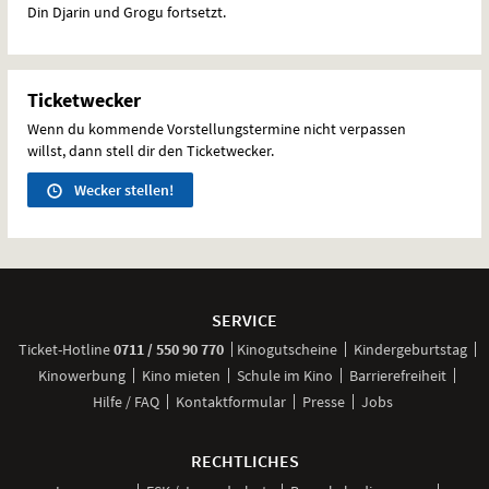
Din Djarin und Grogu fortsetzt.
Ticketwecker
Wenn du kommende Vorstellungstermine nicht verpassen
willst, dann stell dir den Ticketwecker.
Wecker stellen!
Weitere
Navigationsmöglichkeiten
SERVICE
anrufen
Ticket-
Hotline
0711 / 550 90 770
Kinogutscheine
Kindergeburtstag
Kinowerbung
Kino mieten
Schule im Kino
Barrierefreiheit
Hilfe / FAQ
Kontaktformular
Presse
Jobs
RECHTLICHES