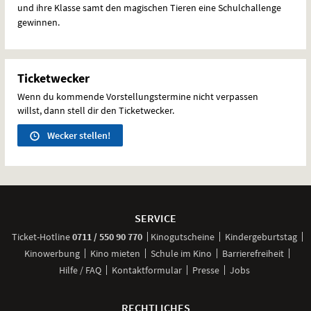
und ihre Klasse samt den magischen Tieren eine Schulchallenge
gewinnen.
Ticketwecker
Wenn du kommende Vorstellungstermine nicht verpassen
willst, dann stell dir den Ticketwecker.
Wecker stellen!
Weitere
Navigationsmöglichkeiten
SERVICE
anrufen
Ticket-
Hotline
0711 / 550 90 770
Kinogutscheine
Kindergeburtstag
Kinowerbung
Kino mieten
Schule im Kino
Barrierefreiheit
Hilfe / FAQ
Kontaktformular
Presse
Jobs
RECHTLICHES