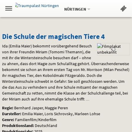
Aktueller
Gehe
Standort:
Weitere
.
zur
NÜRTINGEN
Standorte:
Menü
Startseite:
Navigation
Hinweis
Springe
zum
,
zum
.
Standortauswahl
umschalten
und
direkt
Inhalt
Menü
Die
Service
Die Schule der magischen Tiere 4
Schule
Ida (Emilia Maier) bekommt vorübergehend Besuch
von ihrer Freundin Miriam (Tomomi Themann), die
der
mit ihr die Wintersteinschule besuchen darf – ohne
zu ahnen, dass dort Magie zum Schulalltag gehört. Überraschenderweise
magischen
bekommt sie schon an ihrem ersten Tag von Mr. Morrison (Milan Peschel)
ihr magisches Tier, den Koboldmaki Fitzgeraldo. Doch die
Tiere
Wintersteinschule schwebt in Gefahr: Sie soll geschlossen werden. Um
die das Aus zu verhindern und ihre Schule mitsamt der magischen
4
Gemeinschaft zu retten, nimmt die Klasse an der Schulchallenge teil, bei
der Miriam auch auf ihre ehemalige Schule trifft …
Regie:
Bernhard Jasper, Maggie Peren
Darsteller:
Emilia Maier, Loris Sichrovsky, Marleen Lohse
Genre:
Familienfilm/Kinderfilm
Produktionsland:
Deutschland
Produktionsjahr:
2025