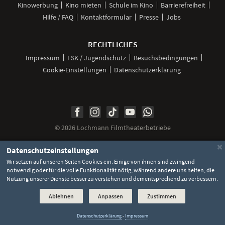
Kinowerbung
Kino mieten
Schule im Kino
Barrierefreiheit
Hilfe / FAQ
Kontaktformular
Presse
Jobs
RECHTLICHES
Impressum
FSK / Jugendschutz
Besuchsbedingungen
Cookie-Einstellungen
Datenschutzerklärung
Unsere
Unsere
Unsere
Unser
Unser
Social
Seite
Seite
Seite
Kanal
Kanal
Media
bei
bei
bei
bei
bei
©
2026 Lochmann Filmtheaterbetriebe
Facebook
Instagram
TikTok
YouTube
WhatsApp
Links
×
Datenschutzeinstellungen
Wir setzen auf unseren Seiten Cookies ein. Einige von ihnen sind zwingend
notwendig oder für die volle Funktionalität nötig, während andere uns helfen, die
Nutzung unserer Dienste besser zu verstehen und dementsprechend zu verbessern.
Ablehnen
Anpassen
Zustimmen
Datenschutzerklärung
-
Impressum