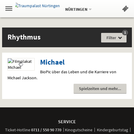
Aktueller
Gehe
Standort:
Weitere
.
zur
NÜRTINGEN
Standorte:
Menü
Startseite:
Navigation
Hinweis
Springe
zum
,
zum
.
Standortauswahl
umschalten
und
direkt
Inhalt
Menü
Filme
Rhythmus
Service
1
Film
Rhythmus
für
Filter
jede
Gefühlslage
Michael
BioPic über das Leben und die Karriere von
Michael Jackson.
Spielzeiten und mehr
Weitere
Navigationsmöglichkeiten
SERVICE
anrufen
Ticket-
Hotline
0711 / 550 90 770
Kinogutscheine
Kindergeburtstag