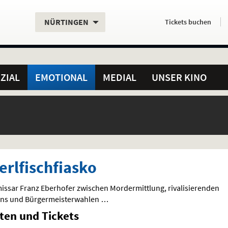
Aktueller
Servicefunktionen
Aktuelles
Hier
.
.
NÜRTINGEN
Tickets
buchen
Standort:
Weitere
Programm:
einfach
Standorte:
online
ZIAL
EMOTIONAL
MEDIAL
UNSER KINO
erlfischfiasko
issar Franz Eberhofer zwischen Mordermittlung, rivalisierenden
ans und Bürgermeisterwahlen …
iten und Tickets