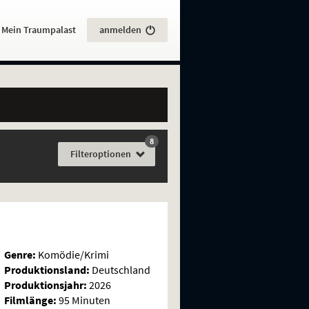
:
Mein Traumpalast
anmelden
8
Filme
Filter
optionen
Genre:
Komödie/Krimi
Produktionsland:
Deutschland
Produktionsjahr:
2026
Filmlänge:
95 Minuten