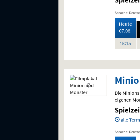
Sprache: Deuts
,
Heute
202
07.08.
Uhr
18:15
Minio
Die Minions
eigenen Mon
Spielze
alle Term
Sprache: Deuts