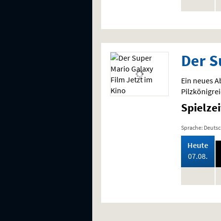
keine
k
Vorstellung
V
Der S
Ein neues A
Pilzkönigrei
Spielze
Sprache: Deuts
,
Heute
202
07.08.
keine
k
Vorstellung
V