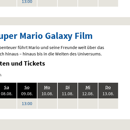
eine
keine
keine
keine
keine
Uhr
13:00
en
orstellungen
Vorstellungen
Vorstellungen
Vorstellungen
Vorstellungen
uper Mario Galaxy Film
benteuer führt Mario und seine Freunde weit über das
ch hinaus – hinaus bis in die Weiten des Universums.
iten und Tickets
ch
.,
.,
.,
.,
.,
.,
Sa
So
Mo
Di
Mi
Do
6:
2026:
2026:
2026:
2026:
2026:
2026:
08.08.
09.08.
10.08.
11.08.
12.08.
13.08.
eine
keine
keine
keine
keine
Uhr
13:00
en
orstellungen
Vorstellungen
Vorstellungen
Vorstellungen
Vorstellungen