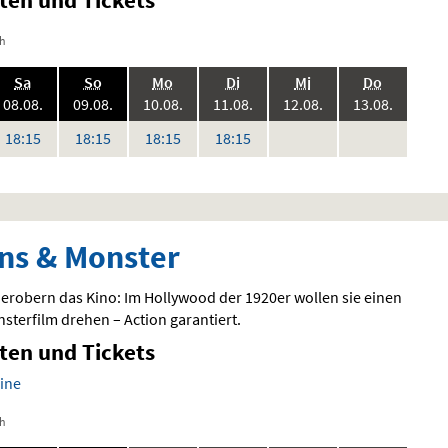
ch
.,
.,
.,
.,
.,
.,
Sa
So
Mo
Di
Mi
Do
6:
2026:
2026:
2026:
2026:
2026:
2026:
08.08.
09.08.
10.08.
11.08.
12.08.
13.08.
keine
keine
Uhr
Uhr
Uhr
Uhr
18:15
18:15
18:15
18:15
Vorstellungen
Vorstellungen
ns & Monster
 erobern das Kino: Im Hollywood der 1920er wollen sie einen
sterfilm drehen – Action garantiert.
iten und Tickets
ine
ch