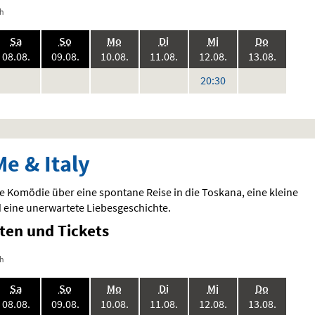
ch
.,
.,
.,
.,
.,
.,
Sa
So
Mo
Di
Mi
Do
6:
2026:
2026:
2026:
2026:
2026:
2026:
08.08.
09.08.
10.08.
11.08.
12.08.
13.08.
eine
keine
keine
keine
keine
Uhr
20:30
en
orstellungen
Vorstellungen
Vorstellungen
Vorstellungen
Vorstellungen
Me & Italy
 Komödie über eine spontane Reise in die Toskana, eine kleine
 eine unerwartete Liebesgeschichte.
iten und Tickets
ch
.,
.,
.,
.,
.,
.,
Sa
So
Mo
Di
Mi
Do
6:
2026:
2026:
2026:
2026:
2026:
2026:
08.08.
09.08.
10.08.
11.08.
12.08.
13.08.