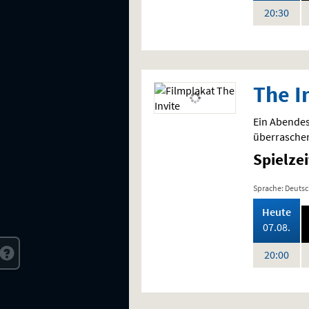
Uhr
20:30
The I
Ein Abendes
überraschen
Spielze
Sprache: Deuts
,
Heute
202
07.08.
Uhr
20:00