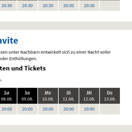
keine
Uhr
Uhr
Uhr
Uhr
Uhr
20:30
20:30
20:30
20:30
20:30
Vorstellungen
nvite
sen unter Nachbarn entwickelt sich zu einer Nacht voller
der Enthüllungen.
iten und Tickets
ch
.,
.,
.,
.,
.,
.,
Sa
So
Mo
Di
Mi
Do
6:
2026:
2026:
2026:
2026:
2026:
2026:
08.08.
09.08.
10.08.
11.08.
12.08.
13.08.
keine
Uhr
Uhr
Uhr
Uhr
Uhr
20:00
20:00
20:00
20:00
20:00
Vorstellungen