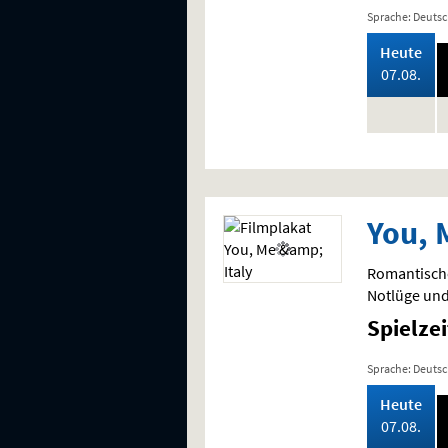
Sprache: Deuts
,
Heute
202
07.08.
keine
k
Vorstellung
V
You, 
Romantische
Notlüge und
Spielze
Sprache: Deuts
,
Heute
202
07.08.