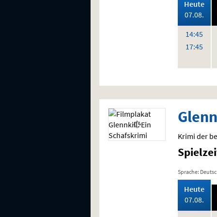
,
Heute
202
07.08.
,
,
Uhr
14:45
Uhr
17:45
Glenn
Krimi der b
Spielze
Sprache: Deuts
,
Heute
202
07.08.