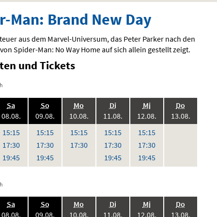
r-Man: Brand New Day
euer aus dem Marvel-Universum, das Peter Parker nach den
von Spider-Man: No Way Home auf sich allein gestellt zeigt.
iten und Tickets
ch
.,
.,
.,
.,
.,
.,
Sa
So
Mo
Di
Mi
Do
6:
2026:
2026:
2026:
2026:
2026:
2026:
08.08.
09.08.
10.08.
11.08.
12.08.
13.08.
,
,
,
,
,
,
,
keine
Uhr
Uhr
Uhr
Uhr
Uhr
15:15
15:15
15:15
15:15
15:15
Vorstellungen
Uhr
Uhr
Uhr
Uhr
Uhr
17:30
17:30
17:30
17:30
17:30
Uhr
Uhr
Uhr
Uhr
19:45
19:45
19:45
19:45
ch
.,
.,
.,
.,
.,
.,
Sa
So
Mo
Di
Mi
Do
6:
2026:
2026:
2026:
2026:
2026:
2026:
08.08.
09.08.
10.08.
11.08.
12.08.
13.08.