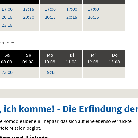
,
,
,
,
keine
Uhr
Uhr
Uhr
Uhr
Uhr
17:00
17:15
17:00
17:00
17:00
Vorstellungen
Uhr
Uhr
Uhr
Uhr
Uhr
20:15
20:30
20:15
20:15
20:15
Uhr
23:15
alsprache
.,
.,
.,
.,
.,
.,
Sa
So
Mo
Di
Mi
Do
6:
2026:
2026:
2026:
2026:
2026:
2026:
08.08.
09.08.
10.08.
11.08.
12.08.
13.08.
keine
keine
keine
keine
Uhr
Uhr
23:00
19:45
en
Vorstellungen
Vorstellungen
Vorstellungen
Vorstellungen
, ich komme! - Die Erfindung der
e Komödie über ein Ehepaar, das sich auf eine ebenso verrückte
tete Mission begibt.
iten und Tickets