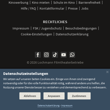
Kinowerbung
Kino mieten
Schule im Kino
Barrierefreiheit
Hilfe / FAQ
Kontaktformular
Presse
Jobs
RECHTLICHES
Impressum
FSK / Jugendschutz
Besuchsbedingungen
Cookie-Einstellungen
Datenschutzerklärung
Unsere
Unsere
Unsere
Unser
Unser
Social
Seite
Seite
Seite
Kanal
Kanal
Media
bei
bei
bei
bei
bei
©
2026 Lochmann Filmtheaterbetriebe
Facebook
Instagram
TikTok
YouTube
WhatsApp
Links
×
Datenschutzeinstellungen
Wir setzen auf unseren Seiten Cookies ein. Einige von ihnen sind zwingend
notwendig oder für die volle Funktionalität nötig, während andere uns helfen, die
Nutzung unserer Dienste besser zu verstehen und dementsprechend zu verbessern.
Ablehnen
Anpassen
Zustimmen
Datenschutzerklärung
-
Impressum