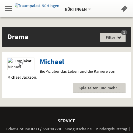
Aktueller
Gehe
Standort:
Weitere
.
zur
NÜRTINGEN
Standorte:
Menü
Startseite:
Navigation
Hinweis
Springe
zum
,
zum
.
Standortauswahl
umschalten
und
direkt
Inhalt
Menü
Filme
Drama
Service
1
Film
Drama
für
Filter
jede
Gefühlslage
Michael
BioPic über das Leben und die Karriere von
Michael Jackson.
Spielzeiten und mehr
Weitere
Navigationsmöglichkeiten
SERVICE
anrufen
Ticket-
Hotline
0711 / 550 90 770
Kinogutscheine
Kindergeburtstag