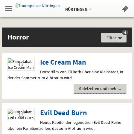
Aktueller
Gehe
Standort:
Weitere
.
zur
NÜRTINGEN
Standorte:
Menü
Startseite:
Navigation
Hinweis
Springe
zum
,
zum
.
Standortauswahl
umschalten
und
direkt
Inhalt
Menü
Filme
Horror
Service
4
Film
Horror
für
Filter
jede
Gefühlslage
Ice Cream Man
Horrorfilm von Eli Roth über eine Kleinstadt, in
der der Sommer zum Albtraum wird.
Spielzeiten und mehr
Evil Dead Burn
Neues Kapitel der legendären Evil Dead-Reihe
über ein Familientreffen, das zum Albtraum wird.