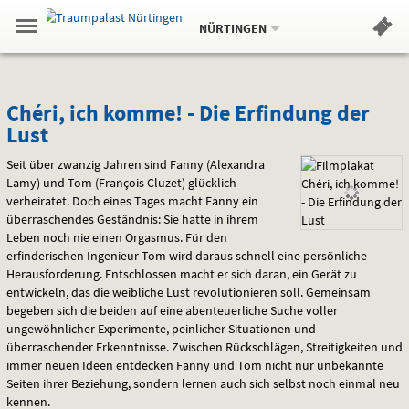
Aktueller
Gehe
Standort:
Weitere
.
zur
NÜRTINGEN
Standorte:
Menü
Startseite:
Navigation
Hinweis
Springe
zum
,
zum
.
Standortauswahl
umschalten
und
direkt
Inhalt
Menü
Chéri,
Service
Chéri, ich komme! - Die Erfindung der
Lust
ich
Seit über zwanzig Jahren sind Fanny (Alexandra
komme!
Lamy) und Tom (François Cluzet) glücklich
verheiratet. Doch eines Tages macht Fanny ein
-
überraschendes Geständnis: Sie hatte in ihrem
Die
Leben noch nie einen Orgasmus. Für den
erfinderischen Ingenieur Tom wird daraus schnell eine persönliche
Erfindung
Herausforderung. Entschlossen macht er sich daran, ein Gerät zu
entwickeln, das die weibliche Lust revolutionieren soll. Gemeinsam
der
begeben sich die beiden auf eine abenteuerliche Suche voller
ungewöhnlicher Experimente, peinlicher Situationen und
Lust
überraschender Erkenntnisse. Zwischen Rückschlägen, Streitigkeiten und
immer neuen Ideen entdecken Fanny und Tom nicht nur unbekannte
Seiten ihrer Beziehung, sondern lernen auch sich selbst noch einmal neu
kennen.