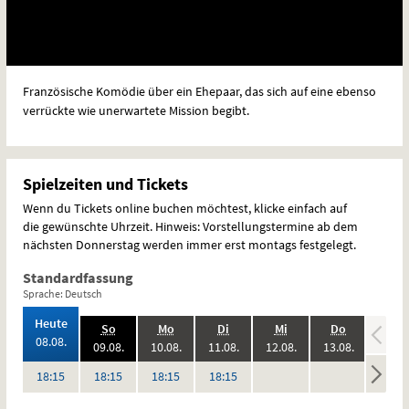
Französische Komödie über ein Ehepaar, das sich auf eine ebenso
verrückte wie unerwartete Mission begibt.
Spielzeiten und Tickets
Wenn du Tickets online buchen möchtest, klicke einfach auf
die gewünschte Uhrzeit. Hinweis: Vorstellungstermine ab dem
nächsten Donnerstag werden immer erst montags festgelegt.
Standardfassung
Sprache: Deutsch
,
Heute
.,
.,
.,
.,
.,
.,
So
Mo
Di
Mi
Do
Fr
2026:
08.08.
2026:
2026:
2026:
2026:
2026:
09.08.
10.08.
11.08.
12.08.
13.08.
14.08
keine
keine
keine
Uhr
Uhr
Uhr
Uhr
18:15
18:15
18:15
18:15
Vorstellungen
Vorstellungen
Vorstel