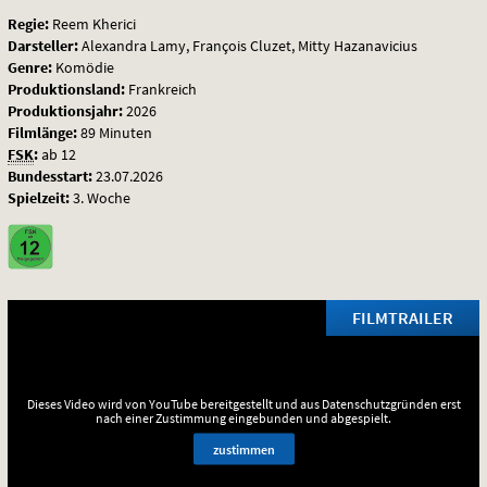
Regie:
Reem Kherici
Darsteller:
Alexandra Lamy, François Cluzet, Mitty Hazanavicius
Genre:
Komödie
Produktionsland:
Frankreich
Produktionsjahr:
2026
Filmlänge:
89 Minuten
FSK
:
ab 12
Bundesstart:
23.07.2026
Spielzeit:
3. Woche
FILMTRAILER
Dieses Video wird von YouTube bereitgestellt und aus Datenschutzgründen erst
nach einer Zustimmung eingebunden und abgespielt.
zustimmen