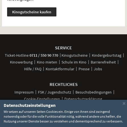
Kinogutscheine kaufen
Weitere
Navigationsmöglichkeiten
SERVICE
anrufen
Ticket-
Hotline
0711 / 550 90 770
Kinogutscheine
Kindergeburtstag
Kinowerbung
Kino mieten
Schule im Kino
Barrierefreiheit
Hilfe / FAQ
Kontaktformular
Presse
Jobs
RECHTLICHES
Impressum
FSK / Jugendschutz
Besuchsbedingungen
Cookie-Einstellungen
Datenschutzerklärung
×
Datenschutzeinstellungen
Wir setzen auf unseren Seiten Cookies ein. Einige von ihnen sind zwingend
notwendig oder für die volle Funktionalität nötig, während andere uns helfen, die
Unsere
Unsere
Unsere
Unser
Unser
Nutzung unserer Dienste besser zu verstehen und dementsprechend zu verbessern.
Social
Seite
Seite
Seite
Kanal
Kanal