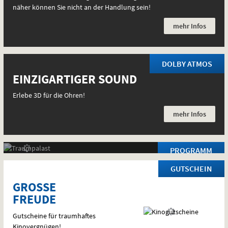
näher können Sie nicht an der Handlung sein!
mehr Infos
DOLBY ATMOS
EINZIGARTIGER SOUND
ENDLICH WIEDER KINO!
Erlebe 3D für die Ohren!
Immer montags gibt’s ein neues Programm.
mehr Infos
zum Programm
PROGRAMM
GUTSCHEIN
GROSSE F
REUDE
Gutscheine für traumhaftes
Kinovergnügen!