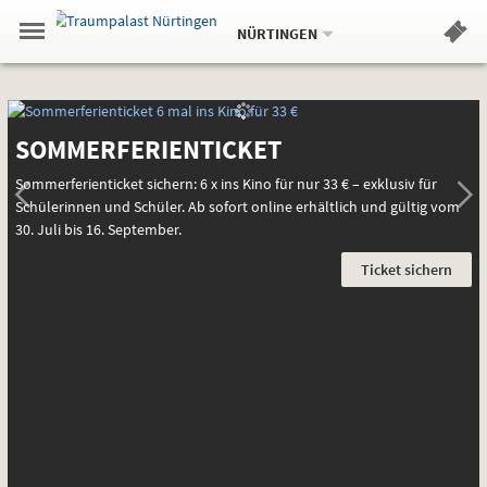
Aktueller
Gehe
Standort:
Weitere
.
zur
NÜRTINGEN
Standorte:
Menü
Startseite:
Navigation
Hinweis
Springe
zum
,
zum
.
Standortauswahl
umschalten
und
direkt
Inhalt
Menü
Startseite
Startseite
Service
AKT
ANG
SOMMERFERIENTICKET
Sommerferienticket sichern: 6 x ins Kino für nur 33 € – exklusiv für
Schülerinnen und Schüler. Ab sofort online erhältlich und gültig vom
30. Juli bis 16. September.
Ticket sichern