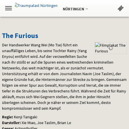
Aktueller
Gehe
Standort:
Weitere
.
zur
NÜRTINGEN
Standorte:
Menü
Startseite:
Navigation
Hinweis
Springe
zum
,
zum
.
Standortauswahl
umschalten
und
direkt
Inhalt
Menü
The
Service
The Furious
Furious
Der Handwerker Wang Wei (Mo Tse) führt ein
unauffälliges Leben, bis seine Tochter Rainy (Yang
Enyou) entführt wird. Auf der verzweifelten Suche
nach ihr stößt er auf die Spuren eines weitreichenden kriminellen
Netzwerks, das weit mächtiger ist, als er zunächst vermutet.
Unterstützung erhält er von dem Journalisten Navin (Joe Taslim), der
eigene Gründe hat, die Hintermänner zur Strecke zu bringen. Gemeinsam
folgen sie einer Spur aus Gewalt, Korruption und Verrat, die sie immer
tiefer in die Strukturen des Verbrechens führt. Während die Zeit für Rainy
abläuft, muss sich Wei Gegnern stellen, die ihm in jeder Hinsicht
überlegen scheinen. Doch je näher er seinem Ziel kommt, desto
kompromissloser wird sein Kampf.
Regie:
Kenji Tanigaki
Darsteller:
Xie Miao, Joe Taslim, Brian Le
Genre:
Actionthriller