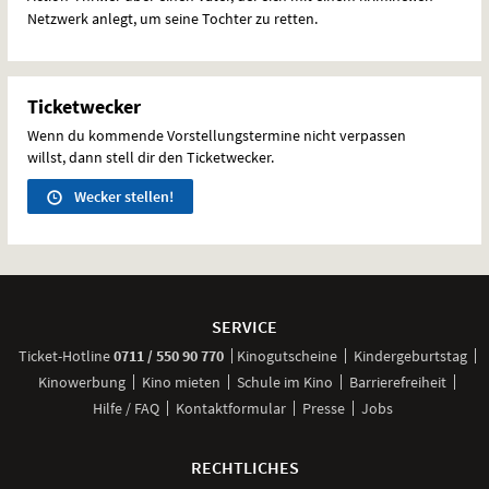
Netzwerk anlegt, um seine Tochter zu retten.
Ticketwecker
Wenn du kommende Vorstellungstermine nicht verpassen
willst, dann stell dir den Ticketwecker.
Wecker stellen!
Weitere
Navigationsmöglichkeiten
SERVICE
anrufen
Ticket-
Hotline
0711 / 550 90 770
Kinogutscheine
Kindergeburtstag
Kinowerbung
Kino mieten
Schule im Kino
Barrierefreiheit
Hilfe / FAQ
Kontaktformular
Presse
Jobs
RECHTLICHES