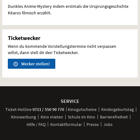
Dunkles Anime-Mystery indem erstmals die Ursprungsgeschichte
Kitaros filmisch erzählt.
Ticketwecker
Wenn du kommende Vorstellungstermine nicht verpassen
willst, dann stell dir den Ticketwecker.
Wecker stellen!
Weitere
Navigationsmöglichkeiten
SERVICE
anrufen
Ticket-
Hotline
0711 / 550 90 770
Kinogutscheine
Kindergeburtstag
Kinowerbung
Kino mieten
Schule im Kino
Barrierefreiheit
Hilfe / FAQ
Kontaktformular
Presse
Jobs