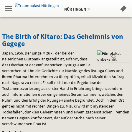
Aktueller
Gehe
Standort:
Weitere
.
zur
NÜRTINGEN
Standorte:
Menü
Startseite:
Navigation
Hinweis
Springe
zum
,
zum
.
Standortauswahl
umschalten
und
direkt
Inhalt
Menü
The
Service
The Birth of Kitaro: Das Geheimnis von
Gegege
Birth
Japan, 1956. Der junge Mizuki, der bei der
of
Kaiserlichen Blutbank angestellt ist, erfährt, dass
das Oberhaupt der einflussreichen Ryuuga-Familie
Kitaro:
verstorben ist. Um die Gerüchte zur Nachfolge des Ryuuga-Clans und
Das
ihrem Pharma-Unternehmen zu überprüfen, erhalt Mizuki den Auftrag
nach Nagura zu reisen. Er soll nicht nur die Ergebnisse der
Geheimnis
Testamentsvorlesung aus erster Hand in Erfahrung bringen, sondern
auch Informationen über ein geheimes Serum sammeln, welches den
von
Ruhm und den Erfolg der Ryuuga-Familie begründet. Doch in dem Ort
geht es nicht mit rechten Dingen zu. Mizuki wird mit mysteriösen
Gegege
Todesfällen, dunklen Geheimnissen und einem gespenstischen Fremden
namens Gegero konfrontiert, der auf der Suche nach seiner
verschwundenen Frau ist.