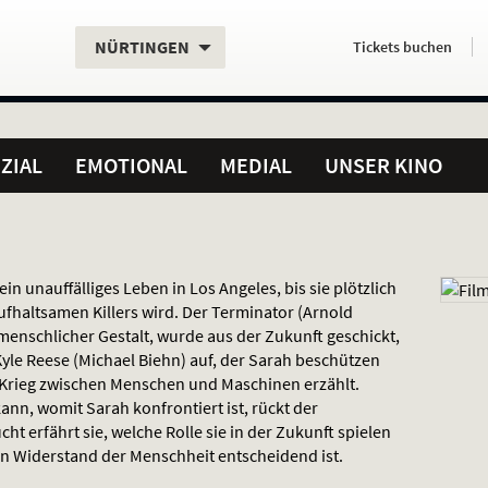
Aktueller
Servicefunktionen
Aktuelles
Hier
.
.
NÜRTINGEN
Tickets
buchen
Standort:
Weitere
Programm:
einfach
Standorte:
online
ZIAL
EMOTIONAL
MEDIAL
UNSER KINO
in unauffälliges Leben in Los Angeles, bis sie plötzlich
ufhaltsamen Killers wird. Der Terminator (Arnold
enschlicher Gestalt, wurde aus der Zukunft geschickt,
 Kyle Reese (Michael Biehn) auf, der Sarah beschützen
Krieg zwischen Menschen und Maschinen erzählt.
nn, womit Sarah konfrontiert ist, rückt der
ht erfährt sie, welche Rolle sie in der Zukunft spielen
en Widerstand der Menschheit entscheidend ist.