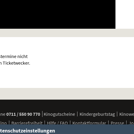
termine nicht
en Ticketwecker.
ine
0711 / 550 90 770
Kinogutscheine
Kindergeburtstag
Kinow
Kino
Barrierefreiheit
Hilfe / FAQ
Kontaktformular
Presse
Jo
tenschutzeinstellungen