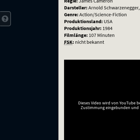
Regie:
James Cameron
Darsteller:
Arnold Schwarzenegger, 
Genre:
Action/Science-Fiction
Produktionsland:
USA
Produktionsjahr:
1984
Filmlänge:
107 Minuten
FSK
:
nicht bekannt
Dieses Video wird von YouTube b
Zustimmung eingebunden und a