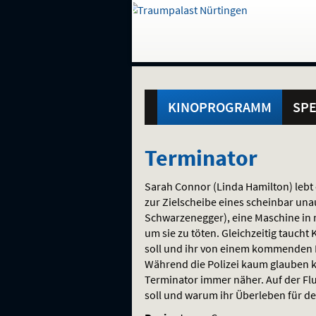
Gehe
zur
Startseite:
Standortauswahl
Navigation
Hinweis
Springe
zum
,
zum
.
und
direkt
Inhalt
Menü
Hauptmenü
Service
KINOPROGRAMM
SPE
Terminator
Terminator
Sarah Connor (Linda Hamilton) lebt e
zur Zielscheibe eines scheinbar una
Schwarzenegger), eine Maschine in m
um sie zu töten. Gleichzeitig taucht
soll und ihr von einem kommenden 
Während die Polizei kaum glauben ka
Terminator immer näher. Auf der Fluc
soll und warum ihr Überleben für d