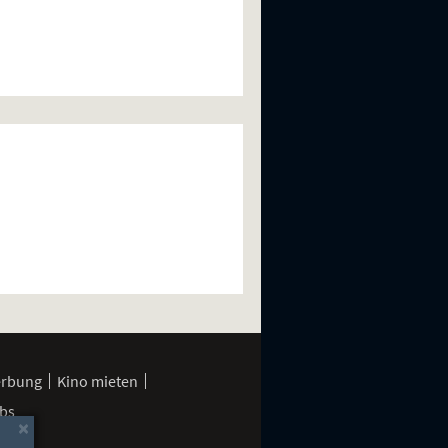
erbung
Kino mieten
bs
×