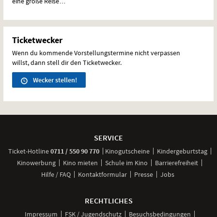
eine große Reise…
Ticketwecker
Wenn du kommende Vorstellungstermine nicht verpassen
willst, dann stell dir den Ticketwecker.
Wecker stellen!
Weitere
Navigationsmöglichkeiten
SERVICE
anrufen
Ticket-
Hotline
0711 / 550 90 770
Kinogutscheine
Kindergeburtstag
Kinowerbung
Kino mieten
Schule im Kino
Barrierefreiheit
Hilfe / FAQ
Kontaktformular
Presse
Jobs
RECHTLICHES
Impressum
FSK / Jugendschutz
Besuchsbedingungen