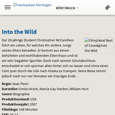
Aktueller
Gehe
Standort:
Weitere
.
zur
NÜRTINGEN
Standorte:
Menü
Startseite:
Navigation
Hinweis
Springe
zum
,
zum
.
Standortauswahl
umschalten
und
direkt
Inhalt
Menü
Into
Service
Into the Wild
the
Der 20-jährige Student Christopher McCandless
führt ein Leben, für welches ihn andere Jungs
Wild
seines Alters beneiden. Er kommt aus einem
behüteten und wohlhabenden Elternhaus und ist
ein sehr begabter Sportler. Doch nach seinem Schulabschluss
entscheidet er sich spontan alles hinter sich zu lassen und ohne einen
Cent quer durch die
USA
nach Alaska zu trampen. Seine Reise nimmt
jedoch nach nur vier Monaten ein trauriges Ende…
Regie:
Sean Penn
Darsteller:
Emile Hirsch, Marcia Gay Harden, William Hurt
Genre:
Biographie
Produktionsland:
USA
Produktionsjahr:
2007
Filmlänge:
148 Minuten
FSK
:
ab 12