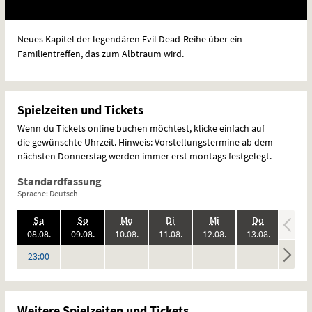
Neues Kapitel der legendären Evil Dead-Reihe über ein
Familientreffen, das zum Albtraum wird.
Spielzeiten und Tickets
Wenn du Tickets online buchen möchtest, klicke einfach auf
die gewünschte Uhrzeit. Hinweis: Vorstellungstermine ab dem
nächsten Donnerstag werden immer erst montags festgelegt.
Standardfassung
Sprache: Deutsch
.,
.,
.,
.,
.,
.,
.,
Sa
So
Mo
Di
Mi
Do
Fr
2026:
2026:
2026:
2026:
2026:
2026:
08.08.
09.08.
10.08.
11.08.
12.08.
13.08.
14.08
keine
keine
keine
keine
keine
keine
Uhr
23:00
Vorstellungen
Vorstellungen
Vorstellungen
Vorstellungen
Vorstellungen
Vorstel
Weitere Spielzeiten und Tickets