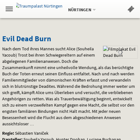
Aktueller
Gehe
Standort:
Weitere
.
zur
NÜRTINGEN
Standorte:
Menü
Startseite:
Navigation
Hinweis
Springe
zum
,
zum
.
Standortauswahl
umschalten
und
direkt
Inhalt
Menü
Evil
Service
Evil Dead Burn
Dead
Nach dem Tod ihres Mannes sucht Alice (Souheila
Yacoub) Trost bei ihren Schwiegereltern auf einem
Burn
abgelegenen Familienanwesen. Doch die
Zusammenkunft nimmt eine unheilvolle Wendung, als das berüchtigte
Buch der Toten erneut seinen Einfluss entfaltet. Nach und nach werden
Familienmitglieder von dämonischen Kräften erfasst und verwandeln
sich in blutrünstige Deadites. Während die Bedrohung immer weiter um
sich greift, kämpft Alice ums Überleben und versucht, die verbliebenen
Angehörigen zu retten. Was als Trauerbewältigung beginnt, entwickelt
sich zu einem verzweifelten Kampf gegen eine Macht, die selbst vor den
engsten familiären Bindungen nicht Halt macht. Mit jeder neuen
Besessenheit wird die Flucht aus dem abgeschiedenen Anwesen
aussichtsloser …
Regie:
Sébastien Vaniček
Darsteller:
Souheila Yacoub, Hunter Doohan, Luciane Buchanan