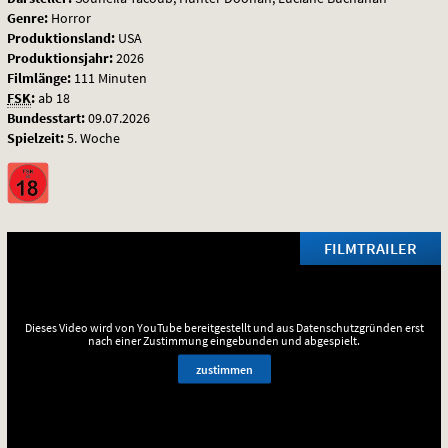
Genre:
Horror
Produktionsland:
USA
Produktionsjahr:
2026
Filmlänge:
111 Minuten
FSK
:
ab 18
Bundesstart:
09.07.2026
Spielzeit:
5. Woche
FILMTRAILER
Dieses Video wird von YouTube bereitgestellt und aus Datenschutzgründen erst
nach einer Zustimmung eingebunden und abgespielt.
zustimmen