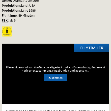
Genre:
Drama/Abenteuer
Produktionsland:
USA
Produktionsjahr:
1986
Filmlänge:
89 Minuten
FSK
:
ab 6
FILMTRAILER
Dieses Video wird von YouTube bereitgestellt und aus Datenschutzgründen erst
nach einer Zustimmung eingebunden und abgespielt.
zustimmen
Coming-of-Age-Klassiker nach einer Novelle von Stephen King über