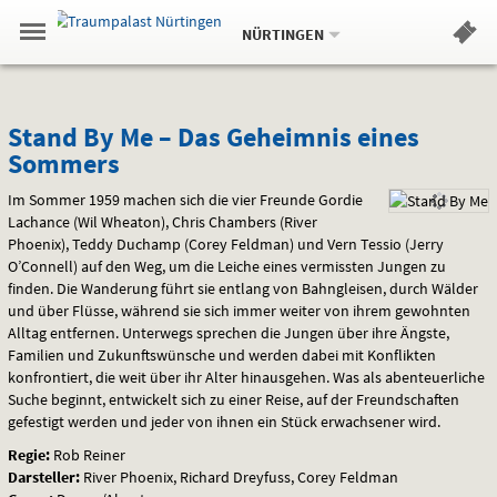
Aktueller
Gehe
Standort:
Weitere
.
zur
NÜRTINGEN
Standorte:
Menü
Startseite:
Navigation
Hinweis
Springe
zum
,
zum
.
Standortauswahl
umschalten
und
direkt
Inhalt
Menü
Stand
Service
Stand By Me – Das Geheimnis eines
Sommers
By
Im Sommer 1959 machen sich die vier Freunde Gordie
Me
Lachance (Wil Wheaton), Chris Chambers (River
Phoenix), Teddy Duchamp (Corey Feldman) und Vern Tessio (Jerry
–
O’Connell) auf den Weg, um die Leiche eines vermissten Jungen zu
Das
finden. Die Wanderung führt sie entlang von Bahngleisen, durch Wälder
und über Flüsse, während sie sich immer weiter von ihrem gewohnten
Geheimnis
Alltag entfernen. Unterwegs sprechen die Jungen über ihre Ängste,
Familien und Zukunftswünsche und werden dabei mit Konflikten
eines
konfrontiert, die weit über ihr Alter hinausgehen. Was als abenteuerliche
Suche beginnt, entwickelt sich zu einer Reise, auf der Freundschaften
Sommers
gefestigt werden und jeder von ihnen ein Stück erwachsener wird.
Regie:
Rob Reiner
Darsteller:
River Phoenix, Richard Dreyfuss, Corey Feldman