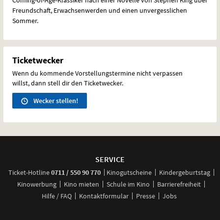
Freundschaft, Erwachsenwerden und einen unvergesslichen
Sommer.
Ticketwecker
Wenn du kommende Vorstellungstermine nicht verpassen
willst, dann stell dir den Ticketwecker.
Wecker stellen!
Weitere
Navigationsmöglichkeiten
SERVICE
anrufen
Ticket-
Hotline
0711 / 550 90 770
Kinogutscheine
Kindergeburtstag
Kinowerbung
Kino mieten
Schule im Kino
Barrierefreiheit
Hilfe / FAQ
Kontaktformular
Presse
Jobs