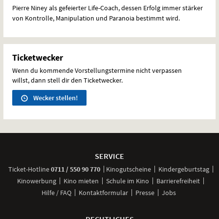
Pierre Niney als gefeierter Life-Coach, dessen Erfolg immer stärker
von Kontrolle, Manipulation und Paranoia bestimmt wird.
Ticketwecker
Wenn du kommende Vorstellungstermine nicht verpassen
willst, dann stell dir den Ticketwecker.
Wecker stellen!
Weitere
Navigationsmöglichkeiten
SERVICE
anrufen
Ticket-
Hotline
0711 / 550 90 770
Kinogutscheine
Kindergeburtstag
Kinowerbung
Kino mieten
Schule im Kino
Barrierefreiheit
Hilfe / FAQ
Kontaktformular
Presse
Jobs