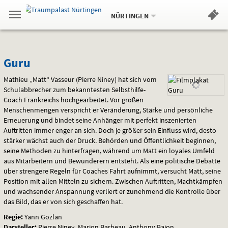
Aktueller
Gehe
Standort:
Weitere
.
zur
NÜRTINGEN
Standorte:
Menü
Startseite:
Navigation
Hinweis
Springe
zum
,
zum
.
Standortauswahl
umschalten
und
direkt
Inhalt
Menü
Guru
Service
Guru
Mathieu „Matt“ Vasseur (Pierre Niney) hat sich vom
Schulabbrecher zum bekanntesten Selbsthilfe-
Coach Frankreichs hochgearbeitet. Vor großen
Menschenmengen verspricht er Veränderung, Stärke und persönliche
Erneuerung und bindet seine Anhänger mit perfekt inszenierten
Auftritten immer enger an sich. Doch je größer sein Einfluss wird, desto
stärker wächst auch der Druck. Behörden und Öffentlichkeit beginnen,
seine Methoden zu hinterfragen, während um Matt ein loyales Umfeld
aus Mitarbeitern und Bewunderern entsteht. Als eine politische Debatte
über strengere Regeln für Coaches Fahrt aufnimmt, versucht Matt, seine
Position mit allen Mitteln zu sichern. Zwischen Auftritten, Machtkämpfen
und wachsender Anspannung verliert er zunehmend die Kontrolle über
das Bild, das er von sich geschaffen hat.
Regie:
Yann Gozlan
Darsteller:
Pierre Niney, Marion Barbeau, Anthony Bajon