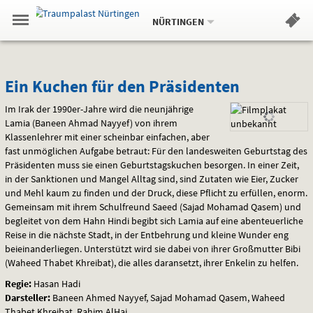
Aktueller
Gehe
Standort:
Weitere
.
zur
NÜRTINGEN
Standorte:
Menü
Startseite:
Navigation
Hinweis
Springe
zum
,
zum
.
Standortauswahl
umschalten
und
direkt
Inhalt
Menü
Ein
Service
Ein Kuchen für den Präsidenten
Kuchen
Im Irak der 1990er-Jahre wird die neunjährige
Lamia (Baneen Ahmad Nayyef) von ihrem
für
Klassenlehrer mit einer scheinbar einfachen, aber
fast unmöglichen Aufgabe betraut: Für den landesweiten Geburtstag des
den
Präsidenten muss sie einen Geburtstagskuchen besorgen. In einer Zeit,
in der Sanktionen und Mangel Alltag sind, sind Zutaten wie Eier, Zucker
Präsidenten
und Mehl kaum zu finden und der Druck, diese Pflicht zu erfüllen, enorm.
Gemeinsam mit ihrem Schulfreund Saeed (Sajad Mohamad Qasem) und
begleitet von dem Hahn Hindi begibt sich Lamia auf eine abenteuerliche
Reise in die nächste Stadt, in der Entbehrung und kleine Wunder eng
beieinanderliegen. Unterstützt wird sie dabei von ihrer Großmutter Bibi
(Waheed Thabet Khreibat), die alles daransetzt, ihrer Enkelin zu helfen.
Regie:
Hasan Hadi
Darsteller:
Baneen Ahmed Nayyef, Sajad Mohamad Qasem, Waheed
Thabet Khreibat, Rahim AlHaj