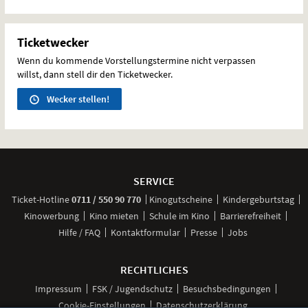
Ticketwecker
Wenn du kommende Vorstellungstermine nicht verpassen
willst, dann stell dir den Ticketwecker.
Wecker stellen!
Weitere
Navigationsmöglichkeiten
SERVICE
anrufen
Ticket-
Hotline
0711 / 550 90 770
Kinogutscheine
Kindergeburtstag
Kinowerbung
Kino mieten
Schule im Kino
Barrierefreiheit
Hilfe / FAQ
Kontaktformular
Presse
Jobs
RECHTLICHES
Impressum
FSK / Jugendschutz
Besuchsbedingungen
Cookie-Einstellungen
Datenschutzerklärung