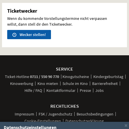
Ticketwecker
Wenn du kommende Vorstellungstermine nicht verpassen
willst, dann stell dir den Ticketwecker.
Wecker stellen!
Weitere
Navigationsmöglichkeiten
SERVICE
anrufen
Ticket-
Hotline
0711 / 550 90 770
Kinogutscheine
Kindergeburtstag
Kinowerbung
Kino mieten
Schule im Kino
Barrierefreiheit
Hilfe / FAQ
Kontaktformular
Presse
Jobs
RECHTLICHES
Impressum
FSK / Jugendschutz
Besuchsbedingungen
Cookie-Einstellungen
Datenschutzerklärung
×
Datenschutzeinstellungen