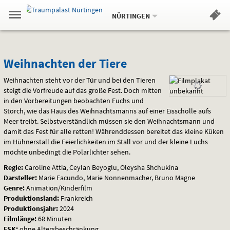
Aktueller
Gehe
Standort:
Weitere
.
zur
NÜRTINGEN
Standorte:
Menü
Startseite:
Navigation
Hinweis
Springe
zum
,
zum
.
Standortauswahl
umschalten
und
direkt
Inhalt
Menü
Weihnachten
Service
Weihnachten der Tiere
der
Weihnachten steht vor der Tür und bei den Tieren
steigt die Vorfreude auf das große Fest. Doch mitten
Tiere
in den Vorbereitungen beobachten Fuchs und
Storch, wie das Haus des Weihnachtsmanns auf einer Eisscholle aufs
Meer treibt. Selbstverständlich müssen sie den Weihnachtsmann und
damit das Fest für alle retten! Währenddessen bereitet das kleine Küken
im Hühnerstall die Feierlichkeiten im Stall vor und der kleine Luchs
möchte unbedingt die Polarlichter sehen.
Regie:
Caroline Attia, Ceylan Beyoglu, Oleysha Shchukina
Darsteller:
Marie Facundo, Marie Nonnenmacher, Bruno Magne
Genre:
Animation/Kinderfilm
Produktionsland:
Frankreich
Produktionsjahr:
2024
Filmlänge:
68 Minuten
FSK
:
ohne Altersbeschränkung