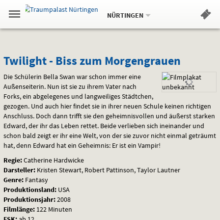
Aktueller
Gehe
Standort:
Weitere
.
zur
NÜRTINGEN
Standorte:
Menü
Startseite:
Navigation
Hinweis
Springe
zum
,
zum
.
Standortauswahl
umschalten
und
direkt
Inhalt
Menü
Twilight
Service
Twilight - Biss zum Morgengrauen
-
Die Schülerin Bella Swan war schon immer eine
Außenseiterin. Nun ist sie zu ihrem Vater nach
Biss
Forks, ein abgelegenes und langweiliges Städtchen,
gezogen. Und auch hier findet sie in ihrer neuen Schule keinen richtigen
zum
Anschluss. Doch dann trifft sie den geheimnisvollen und äußerst starken
Edward, der ihr das Leben rettet. Beide verlieben sich ineinander und
Morgengrauen
schon bald zeigt er ihr eine Welt, von der sie zuvor nicht einmal geträumt
hat, denn Edward hat ein Geheimnis: Er ist ein Vampir!
Regie:
Catherine Hardwicke
Darsteller:
Kristen Stewart, Robert Pattinson, Taylor Lautner
Genre:
Fantasy
Produktionsland:
USA
Produktionsjahr:
2008
Filmlänge:
122 Minuten
FSK
:
ab 12