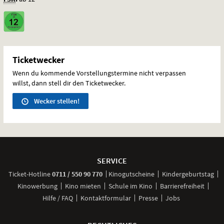
Ticketwecker
Wenn du kommende Vorstellungstermine nicht verpassen
willst, dann stell dir den Ticketwecker.
Wecker stellen!
Weitere
Navigationsmöglichkeiten
SERVICE
anrufen
Ticket-
Hotline
0711 / 550 90 770
Kinogutscheine
Kindergeburtstag
Kinowerbung
Kino mieten
Schule im Kino
Barrierefreiheit
Hilfe / FAQ
Kontaktformular
Presse
Jobs