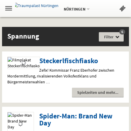
Aktueller
Gehe
Standort:
Weitere
.
zur
NÜRTINGEN
Standorte:
Menü
Startseite:
Navigation
Hinweis
Springe
zum
,
zum
.
Standortauswahl
umschalten
und
direkt
Inhalt
Menü
Filme
Spannung
Service
6
Film
Spannung
für
Filter
jede
Gefühlslage
Steckerlfischfiasko
Zefix! Kommissar Franz Eberhofer zwischen
Mordermittlung, rivalisierenden Volksfestklans und
Bürgermeisterwahlen …
Spielzeiten und mehr
Spider-Man: Brand New
Day