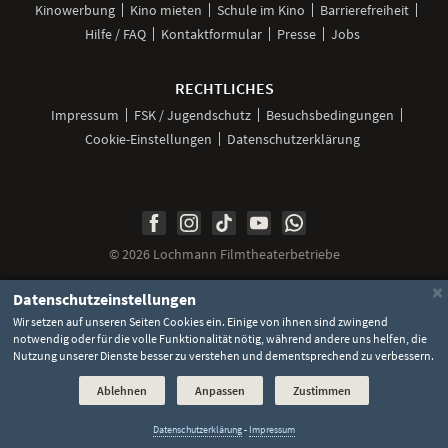
Kinowerbung
Kino mieten
Schule im Kino
Barrierefreiheit
Hilfe / FAQ
Kontaktformular
Presse
Jobs
RECHTLICHES
Impressum
FSK / Jugendschutz
Besuchsbedingungen
Cookie-Einstellungen
Datenschutzerklärung
Unsere
Unsere
Unsere
Unser
Unser
Social
Seite
Seite
Seite
Kanal
Kanal
Media
bei
bei
bei
bei
bei
©
2026 Lochmann Filmtheaterbetriebe
Facebook
Instagram
TikTok
YouTube
WhatsApp
Links
×
Datenschutzeinstellungen
Wir setzen auf unseren Seiten Cookies ein. Einige von ihnen sind zwingend
notwendig oder für die volle Funktionalität nötig, während andere uns helfen, die
Nutzung unserer Dienste besser zu verstehen und dementsprechend zu verbessern.
Ablehnen
Anpassen
Zustimmen
Datenschutzerklärung
-
Impressum