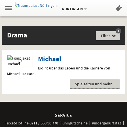
Aktueller
Gehe
Standort:
Weitere
.
zur
NÜRTINGEN
Standorte:
Menü
Startseite:
Navigation
Hinweis
Springe
zum
,
zum
.
Standortauswahl
umschalten
und
direkt
Inhalt
Menü
Filme
Drama
Service
1
Film
Drama
für
Filter
jede
Gefühlslage
Michael
BioPic über das Leben und die Karriere von
Michael Jackson.
Spielzeiten und mehr
Weitere
Navigationsmöglichkeiten
SERVICE
anrufen
Ticket-
Hotline
0711 / 550 90 770
Kinogutscheine
Kindergeburtstag