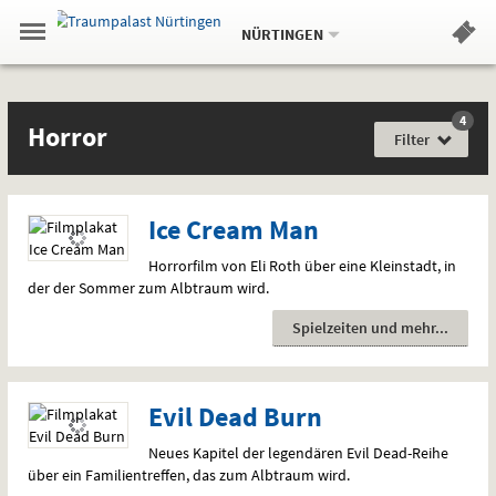
Aktueller
Gehe
Standort:
Weitere
.
zur
NÜRTINGEN
Standorte:
Menü
Startseite:
Navigation
Hinweis
Springe
zum
,
zum
.
Standortauswahl
umschalten
und
direkt
Inhalt
Menü
Filme
Horror
Service
4
Film
Horror
für
Filter
jede
Gefühlslage
Ice Cream Man
Horrorfilm von Eli Roth über eine Kleinstadt, in
der der Sommer zum Albtraum wird.
Spielzeiten und mehr
Evil Dead Burn
Neues Kapitel der legendären Evil Dead-Reihe
über ein Familientreffen, das zum Albtraum wird.