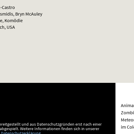
z-Castro
smidis, Bryn McAuley
ie, Komödie
ch, USA
Anima
Zombi
Meteor
ereitgestellt und aus Datenschutzgründen erst nach einer
im Co
bgespielt.
Weitere Informationen finden sich in unserer
Datenschutzerklärung
.