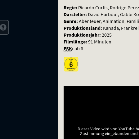
Regie:
Ricardo Curtis, Rodrigo Pere
Darsteller:
David Harbour, Gabbi Ko
Genre:
Abenteuer, Animation, Famil
Produktionsland:
Kanada, Frankrei
Produktionsjahr:
2025
Filmlänge:
91 Minuten
FSK
:
ab 6
Dieses Video wird von YouTube b
Zustimmung eingebunden und a