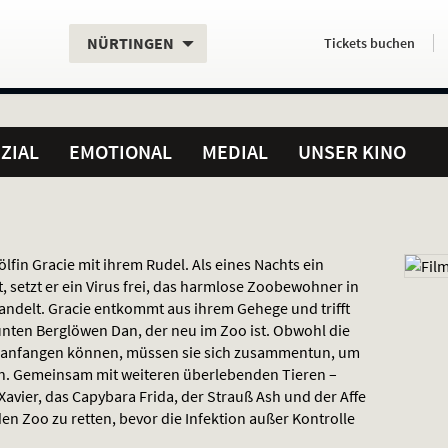
Aktueller
Servicefunktionen
Aktuelles
Hier
.
.
NÜRTINGEN
Tickets
buchen
Standort:
Weitere
Programm:
einfach
Standorte:
online
ZIAL
EMOTIONAL
MEDIAL
UNSER KINO
fin Gracie mit ihrem Rudel. Als eines Nachts ein
, setzt er ein Virus frei, das harmlose Zoobewohner in
andelt. Gracie entkommt aus ihrem Gehege und trifft
unten Berglöwen Dan, der neu im Zoo ist. Obwohl die
 anfangen können, müssen sie sich zusammentun, um
en. Gemeinsam mit weiteren überlebenden Tieren –
Xavier, das Capybara Frida, der Strauß Ash und der Affe
en Zoo zu retten, bevor die Infektion außer Kontrolle