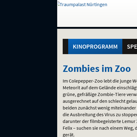
Gehe
zur
Startseite:
Standortauswahl
Navigation
Hinweis
Springe
zum
,
zum
.
und
direkt
Inhalt
Menü
Hauptmenü
Service
KINOPROGRAMM
SPE
Zombies
Zombies im Zoo
im
Im Colepepper-Zoo lebt die junge Wöl
Zoo
Meteorit auf dem Gelände einschlägt
grüne, gefräßige Zombie-Tiere verw
ausgerechnet auf den schlecht gela
beiden zunächst wenig miteinander
die Ausbreitung des Virus zu stopp
darunter der filmbegeisterte Lemur 
Felix – suchen sie nach einem Weg, d
gerät.