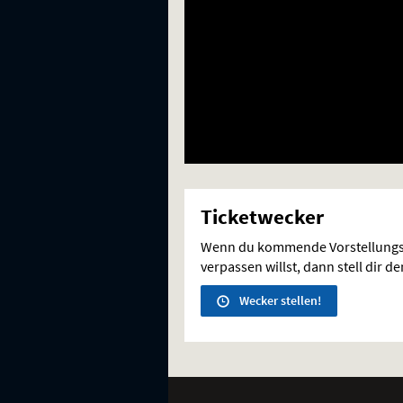
Ticketwecker
Wenn du kommende Vorstellungs
verpassen willst, dann stell dir d
Wecker stellen!
Weitere