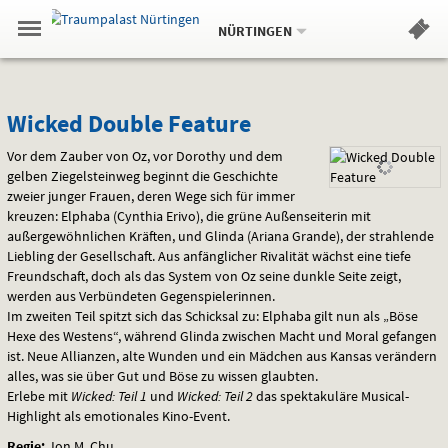
Aktueller
Gehe
Standort:
Weitere
.
zur
NÜRTINGEN
Standorte:
Menü
Startseite:
Navigation
Hinweis
Springe
zum
,
zum
.
Standortauswahl
umschalten
und
direkt
Inhalt
Menü
Wicked
Service
Wicked Double Feature
Double
Vor dem Zauber von Oz, vor Dorothy und dem
gelben Ziegelsteinweg beginnt die Geschichte
Feature
zweier junger Frauen, deren Wege sich für immer
kreuzen: Elphaba (Cynthia Erivo), die grüne Außenseiterin mit
außergewöhnlichen Kräften, und Glinda (Ariana Grande), der strahlende
Liebling der Gesellschaft. Aus anfänglicher Rivalität wächst eine tiefe
Freundschaft, doch als das System von Oz seine dunkle Seite zeigt,
werden aus Verbündeten Gegenspielerinnen.
Im zweiten Teil spitzt sich das Schicksal zu: Elphaba gilt nun als „Böse
Hexe des Westens“, während Glinda zwischen Macht und Moral gefangen
ist. Neue Allianzen, alte Wunden und ein Mädchen aus Kansas verändern
alles, was sie über Gut und Böse zu wissen glaubten.
Erlebe mit
Wicked: Teil 1
und
Wicked: Teil 2
das spektakuläre Musical-
Highlight als emotionales Kino-Event.
Regie:
Jon M. Chu