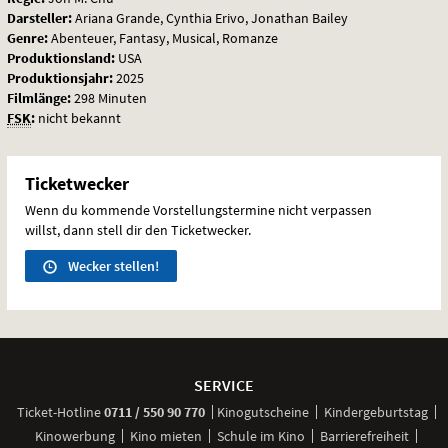
Darsteller:
Ariana Grande, Cynthia Erivo, Jonathan Bailey
Genre:
Abenteuer, Fantasy, Musical, Romanze
Produktionsland:
USA
Produktionsjahr:
2025
Filmlänge:
298 Minuten
FSK
:
nicht bekannt
Ticketwecker
Wenn du kommende Vorstellungstermine nicht verpassen
willst, dann stell dir den Ticketwecker.
Wecker stellen!
Weitere
Navigationsmöglichkeiten
SERVICE
anrufen
Ticket-
Hotline
0711 / 550 90 770
Kinogutscheine
Kindergeburtstag
Kinowerbung
Kino mieten
Schule im Kino
Barrierefreiheit