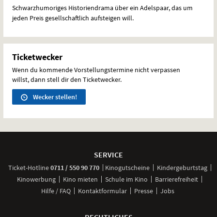
Schwarzhumoriges Historiendrama über ein Adelspaar, das um
jeden Preis gesellschaftlich aufsteigen will.
Ticketwecker
Wenn du kommende Vorstellungstermine nicht verpassen
willst, dann stell dir den Ticketwecker.
Wecker stellen!
Weitere
Navigationsmöglichkeiten
SERVICE
anrufen
Ticket-
Hotline
0711 / 550 90 770
Kinogutscheine
Kindergeburtstag
Kinowerbung
Kino mieten
Schule im Kino
Barrierefreiheit
Hilfe / FAQ
Kontaktformular
Presse
Jobs