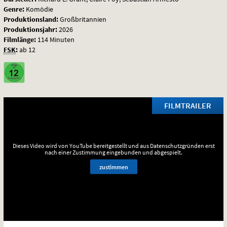
Genre:
Komödie
Produktionsland:
Großbritannien
Produktionsjahr:
2026
Filmlänge:
114 Minuten
FSK
:
ab 12
FILMTRAILER
Dieses Video wird von YouTube bereitgestellt und aus Datenschutzgründen erst
nach einer Zustimmung eingebunden und abgespielt.
zustimmen