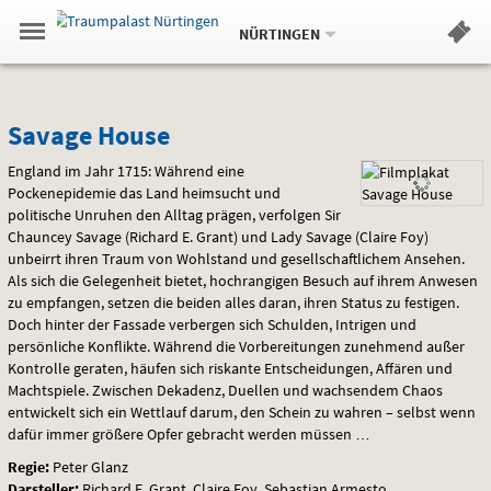
Aktueller
Gehe
Standort:
Weitere
.
zur
NÜRTINGEN
Standorte:
Menü
Startseite:
Navigation
Hinweis
Springe
zum
,
zum
.
Standortauswahl
umschalten
und
direkt
Inhalt
Menü
Savage
Service
Savage House
House
England im Jahr 1715: Während eine
Pockenepidemie das Land heimsucht und
politische Unruhen den Alltag prägen, verfolgen Sir
Chauncey Savage (Richard E. Grant) und Lady Savage (Claire Foy)
unbeirrt ihren Traum von Wohlstand und gesellschaftlichem Ansehen.
Als sich die Gelegenheit bietet, hochrangigen Besuch auf ihrem Anwesen
zu empfangen, setzen die beiden alles daran, ihren Status zu festigen.
Doch hinter der Fassade verbergen sich Schulden, Intrigen und
persönliche Konflikte. Während die Vorbereitungen zunehmend außer
Kontrolle geraten, häufen sich riskante Entscheidungen, Affären und
Machtspiele. Zwischen Dekadenz, Duellen und wachsendem Chaos
entwickelt sich ein Wettlauf darum, den Schein zu wahren – selbst wenn
dafür immer größere Opfer gebracht werden müssen …
Regie:
Peter Glanz
Darsteller:
Richard E. Grant, Claire Foy, Sebastian Armesto