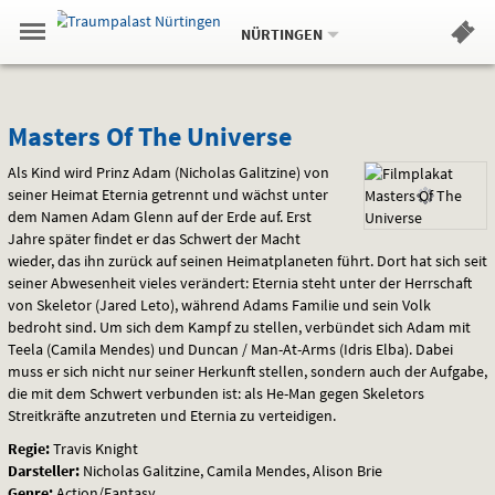
Aktueller
Gehe
Standort:
Weitere
.
zur
NÜRTINGEN
Standorte:
Menü
Startseite:
Navigation
Hinweis
Springe
zum
,
zum
.
Standortauswahl
umschalten
und
direkt
Inhalt
Menü
Masters
Service
Masters Of The Universe
Of
Als Kind wird Prinz Adam (Nicholas Galitzine) von
seiner Heimat Eternia getrennt und wächst unter
The
dem Namen Adam Glenn auf der Erde auf. Erst
Jahre später findet er das Schwert der Macht
Universe
wieder, das ihn zurück auf seinen Heimatplaneten führt. Dort hat sich seit
seiner Abwesenheit vieles verändert: Eternia steht unter der Herrschaft
von Skeletor (Jared Leto), während Adams Familie und sein Volk
bedroht sind. Um sich dem Kampf zu stellen, verbündet sich Adam mit
Teela (Camila Mendes) und Duncan / Man-At-Arms (Idris Elba). Dabei
muss er sich nicht nur seiner Herkunft stellen, sondern auch der Aufgabe,
die mit dem Schwert verbunden ist: als He-Man gegen Skeletors
Streitkräfte anzutreten und Eternia zu verteidigen.
Regie:
Travis Knight
Darsteller:
Nicholas Galitzine, Camila Mendes, Alison Brie
Genre:
Action/Fantasy