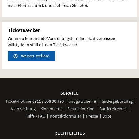
nach Eternia zurück und stellt sich Skeletor.
Ticketwecker
Wenn du kommende Vorstellungstermine nicht verpassen
willst, dann stell dir den Ticketwecker.
Wecker stellen!
Weitere
Navigationsmöglichkeiten
SERVICE
anrufen
Ticket-
Hotline
0711 / 550 90 770
Kinogutscheine
Kindergeburtstag
Kinowerbung
Kino mieten
Schule im Kino
Barrierefreiheit
Hilfe / FAQ
Kontaktformular
Presse
Jobs
RECHTLICHES