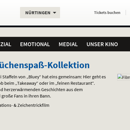
Aktueller
Servicefunktionen
Aktuelles
Hier
.
.
NÜRTINGEN
Tickets
buchen
Standort:
Weitere
Programm:
einfach
Standorte:
online
ZIAL
EMOTIONAL
MEDIAL
UNSER KINO
Küchenspaß-Kollektion
i Staffeln von „Bluey“ hat eins gemeinsam: Hier geht es
b beim „Takeaway“ oder im „feinen Restaurant“.
nd herzerwärmenden Geschichten aus dem
d große Fans in ihren Bann.
ations- & Zeichentrickfilm