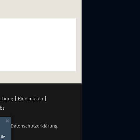
erbung
Kino mieten
bs
×
gen
Datenschutzerklärung
die