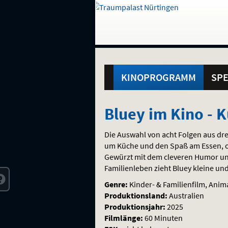
Gehe
zur
Startseite:
Standortauswahl
Navigation
Hinweis
Springe
zum
,
zum
.
und
direkt
Inhalt
Menü
Hauptmenü
Service
KINOPROGRAMM
SPE
Bluey
Bluey im Kino - 
im
Die Auswahl von acht Folgen aus dre
Kino
um Küche und den Spaß am Essen, o
Gewürzt mit dem cleveren Humor u
-
Familienleben zieht Bluey kleine un
Küchenspaß-
Genre:
Kinder- & Familienfilm, Anim
Produktionsland:
Australien
Kollektion
Produktionsjahr:
2025
Filmlänge:
60 Minuten