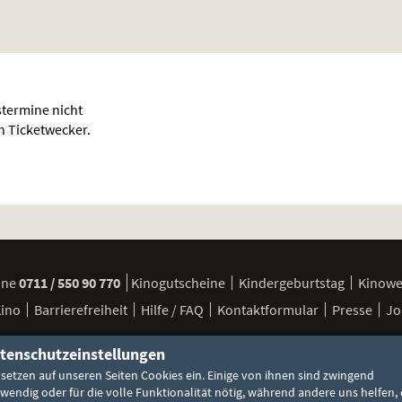
termine nicht
en Ticketwecker.
ine
0711 / 550 90 770
Kinogutscheine
Kindergeburtstag
Kinow
Kino
Barrierefreiheit
Hilfe / FAQ
Kontaktformular
Presse
Jo
tenschutzeinstellungen
FSK / Jugendschutz
Besuchsbedingungen
Cookie-Einstellun
 setzen auf unseren Seiten Cookies ein. Einige von ihnen sind zwingend
wendig oder für die volle Funktionalität nötig, während andere uns helfen, 