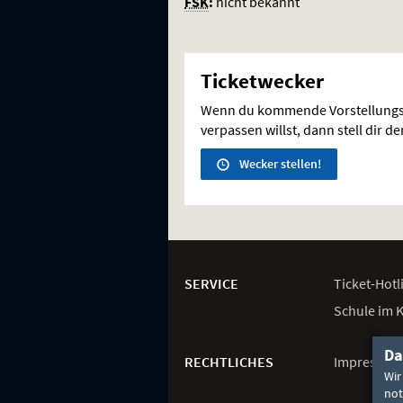
FSK
:
nicht bekannt
Ticketwecker
Wenn du kommende Vorstellungs
verpassen willst, dann stell dir d
Wecker stellen!
Weitere
Navigationsmöglichkeiten
SERVICE
Ticket-
Hotl
Schule im 
Da
RECHTLICHES
Impressum
Wir
not