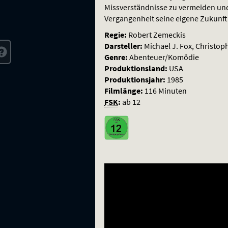
Missverständnisse zu vermeiden und
Vergangenheit seine eigene Zukunft
Regie:
Robert Zemeckis
Darsteller:
Michael J. Fox, Christo
Genre:
Abenteuer/Komödie
Produktionsland:
USA
Produktionsjahr:
1985
Filmlänge:
116 Minuten
FSK
:
ab 12