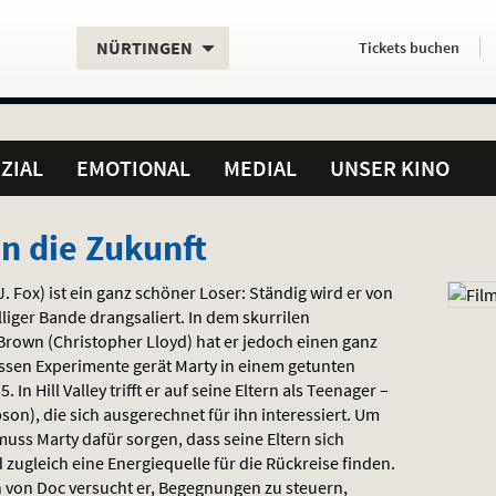
Aktueller
Servicefunktionen
Aktuelles
Hier
.
.
NÜRTINGEN
Tickets
buchen
Standort:
Weitere
Programm:
einfach
Standorte:
online
ZIAL
EMOTIONAL
MEDIAL
UNSER KINO
in die Zukunft
J. Fox) ist ein ganz schöner Loser: Ständig wird er von
liger Bande drangsaliert. In dem skurrilen
 Brown (Christopher Lloyd) hat er jedoch einen ganz
sen Experimente gerät Marty in einem getunten
In Hill Valley trifft er auf seine Eltern als Teenager –
on), die sich ausgerechnet für ihn interessiert. Um
ss Marty dafür sorgen, dass seine Eltern sich
 zugleich eine Energiequelle für die Rückreise finden.
von Doc versucht er, Begegnungen zu steuern,