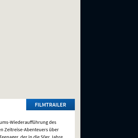
FILMTRAILER
äums-Wiederaufführung des
en Zeitreise-Abenteuers über
Teenager, der in die 50er Jahre