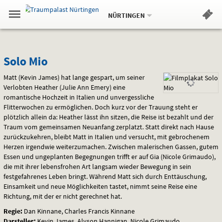
Aktueller
Gehe
Standort:
Weitere
.
zur
NÜRTINGEN
Standorte:
Menü
Startseite:
Navigation
Hinweis
Springe
zum
,
zum
.
Standortauswahl
umschalten
und
direkt
Inhalt
Menü
Solo
Service
Solo Mio
Mio
Matt (Kevin James) hat lange gespart, um seiner
Verlobten Heather (Julie Ann Emery) eine
romantische Hochzeit in Italien und unvergessliche
Flitterwochen zu ermöglichen. Doch kurz vor der Trauung steht er
plötzlich allein da: Heather lässt ihn sitzen, die Reise ist bezahlt und der
Traum vom gemeinsamen Neuanfang zerplatzt. Statt direkt nach Hause
zurückzukehren, bleibt Matt in Italien und versucht, mit gebrochenem
Herzen irgendwie weiterzumachen. Zwischen malerischen Gassen, gutem
Essen und ungeplanten Begegnungen trifft er auf Gia (Nicole Grimaudo),
die mit ihrer lebensfrohen Art langsam wieder Bewegung in sein
festgefahrenes Leben bringt. Während Matt sich durch Enttäuschung,
Einsamkeit und neue Möglichkeiten tastet, nimmt seine Reise eine
Richtung, mit der er nicht gerechnet hat.
Regie:
Dan Kinnane, Charles Francis Kinnane
Darsteller:
Kevin James, Alyson Hannigan, Nicole Grimaudo