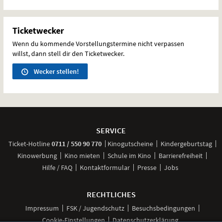
Ticketwecker
Wenn du kommende Vorstellungstermine nicht verpassen
willst, dann stell dir den Ticketwecker.
Wecker stellen!
Weitere
Navigationsmöglichkeiten
SERVICE
anrufen
Ticket-
Hotline
0711 / 550 90 770
Kinogutscheine
Kindergeburtstag
Kinowerbung
Kino mieten
Schule im Kino
Barrierefreiheit
Hilfe / FAQ
Kontaktformular
Presse
Jobs
RECHTLICHES
Impressum
FSK / Jugendschutz
Besuchsbedingungen
Cookie-Einstellungen
Datenschutzerklärung