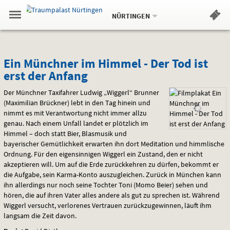
Aktueller
Gehe
Standort:
Weitere
.
zur
NÜRTINGEN
Standorte:
Menü
Startseite:
Navigation
Hinweis
Springe
zum
,
zum
.
Standortauswahl
umschalten
und
direkt
Inhalt
Menü
Ein
Service
Ein Münchner im Himmel - Der Tod ist
erst der Anfang
Münchner
Der Münchner Taxifahrer Ludwig „Wiggerl“ Brunner
im
(Maximilian Brückner) lebt in den Tag hinein und
nimmt es mit Verantwortung nicht immer allzu
Himmel
genau. Nach einem Unfall landet er plötzlich im
-
Himmel – doch statt Bier, Blasmusik und
bayerischer Gemütlichkeit erwarten ihn dort Meditation und himmlische
Der
Ordnung. Für den eigensinnigen Wiggerl ein Zustand, den er nicht
akzeptieren will. Um auf die Erde zurückkehren zu dürfen, bekommt er
Tod
die Aufgabe, sein Karma-Konto auszugleichen. Zurück in München kann
ihn allerdings nur noch seine Tochter Toni (Momo Beier) sehen und
ist
hören, die auf ihren Vater alles andere als gut zu sprechen ist. Während
Wiggerl versucht, verlorenes Vertrauen zurückzugewinnen, läuft ihm
erst
langsam die Zeit davon.