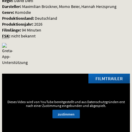
Regie:
David Dietl
der
Darsteller:
Maximilian Brückner, Momo Beier, Hannah Herzsprung
Genre:
Komödie
Anfang
Produktionsland:
Deutschland
Produktionsjahr:
2026
Filmlänge:
94 Minuten
FSK
:
nicht bekannt
FILMTRAILER
Dieses Video wird von YouTube bereitgestellt und aus Datenschutzgründen erst
nach einer Zustimmung eingebunden und abgespielt.
zustimmen