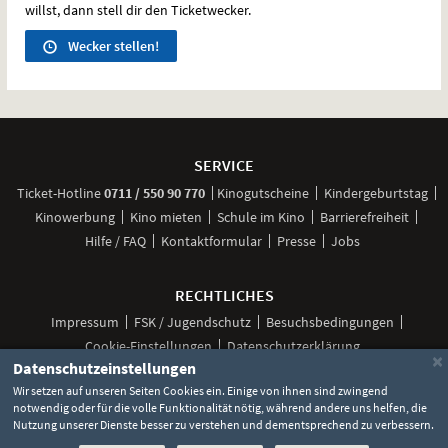
willst, dann stell dir den Ticketwecker.
Wecker stellen!
Weitere
Navigationsmöglichkeiten
SERVICE
anrufen
Ticket-
Hotline
0711 / 550 90 770
Kinogutscheine
Kindergeburtstag
Kinowerbung
Kino mieten
Schule im Kino
Barrierefreiheit
Hilfe / FAQ
Kontaktformular
Presse
Jobs
RECHTLICHES
Impressum
FSK / Jugendschutz
Besuchsbedingungen
Cookie-Einstellungen
Datenschutzerklärung
×
Datenschutzeinstellungen
Wir setzen auf unseren Seiten Cookies ein. Einige von ihnen sind zwingend
notwendig oder für die volle Funktionalität nötig, während andere uns helfen, die
Unsere
Unsere
Unsere
Unser
Unser
Nutzung unserer Dienste besser zu verstehen und dementsprechend zu verbessern.
Social
Seite
Seite
Seite
Kanal
Kanal
Media