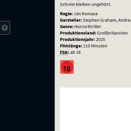
dein
Schreie bleiben ungehört.
Bestes
Regie:
Jan Komasa
Darsteller:
Stephen Graham, Andrea
Genre:
Horrorthriller
Produktionsland:
Großbritannien
Produktionsjahr:
2025
Filmlänge:
110 Minuten
FSK
:
ab 18