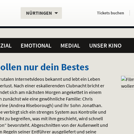
Aktueller
Servicefunktionen
Aktuelles
Hier
.
.
NÜRTINGEN
Tickets
buchen
Standort:
Weitere
Programm:
einfach
Standorte:
online
ZIAL
EMOTIONAL
MEDIAL
UNSER KINO
ollen nur dein Bestes
brutalen Internetvideos bekannt und lebt ein Leben
rlust. Nach einer eskalierenden Clubnacht bricht er
ndet sich am nächsten Morgen angekettet in einem
n zunächst wie eine gewöhnliche Familie: Chris
rine (Andrea Riseborough) und ihr Sohn Jonathan.
e verbirgt sich ein strenges System aus Kontrolle und
 zu begreifen, was mit ihm geschieht, wird schnell
tion“ bevorsteht. Abgeschnitten von der Außenwelt und
en Regeln seiner Entführer ausgeliefert und seine